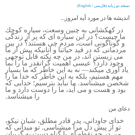
نسخه دو زبانه (فارسی / English)
اندیشه ها در مورد آیه امروز...
در كهكشانى به چنين وسعت، سياره كوچك
ما چيست؟ در اين سياره اى كه پر از زندگى
و گوناگونى است، مردم چى هستند؟ در بين
مردمانى كه در قيد حياتنا و آنانيكه پيش از ما
مى زيستن اند، در من چه نكته قابل توجهى
وجود دارد؟ عيسى اهميت گرانقدر ما را بما
ياد آورى ميكند— نه به اين خاطر كه ما بسيار
مهم هستيم، بلكه به اين خاطر كه خدا ما را
شخصن ميشناسد. ما نبايد بترسيم؛ خدايى كه
بود و هست و مى آيد، ما را دوست دارد و ما
را ميشناسد.
دعای من
خداى جاودانى، پدر قادر مطلق، شبان نيكو،
تو از پيش دل مرا ميشناسى. تو ميدانى كه
من در چه نقطه اى با گناه دست به گريبان