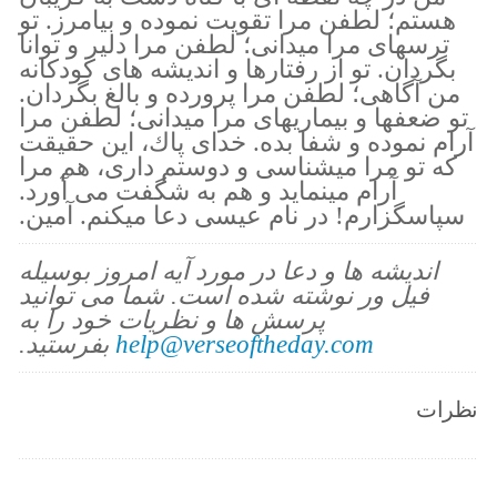
هستم؛ لطفن مرا تقويت نموده و بيامرز. تو
ترسهاى مرا ميدانى؛ لطفن مرا دلير و توانا
بگردان. تو از رفتارها و انديشه هاى كودكانه
من آگاهى؛ لطفن مرا پرورده و بالغ بگردان.
تو ضعفها و بيماريهاى مرا ميدانى؛ لطفن مرا
آرام نموده و شفا بده. خداى پاك، اين حقيقت
كه تو مرا ميشناسى و دوستم دارى، هم مرا
آرام مينمايد و هم به شگفت مى آورد.
سپاسگزارم! در نام عيسى دعا ميكنم. آمين.
اندیشه ها و دعا در مورد آیه امروز بوسیله
فیل ور نوشته شده است. شما می توانید
پرسش ها و نظریات خود را به
help@verseoftheday.com
بفرستید.
نظرات