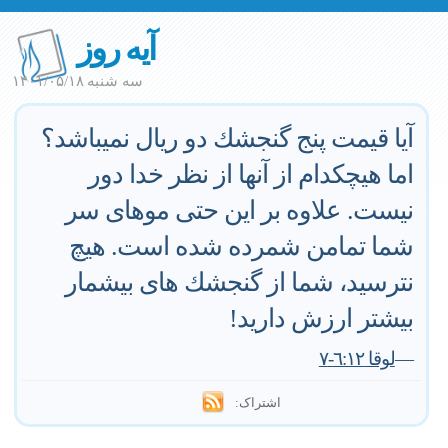
آیه روز
سه شنبه ۱۴۰۱/۰۵/۱۸
آيا قيمت پنج گنجشك دو ريال نميباشد؟
اما هيچكدام از آنها از نظر خدا دور
نيست. علاوه بر اين حتى موهاى سر
شما تمامن شمرده شده است. هيچ
نترسيد، شما از گنجشك هاى بيشمار
بيشتر ارزش داريد!
—
لوقا ٦:١٢-٧
اشتراک: