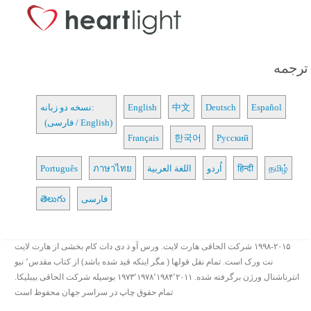
ترجمه
Español
Deutsch
中文
English
نسخه دو زبانه:
(فارسی / English)
Français
한국어
Русский
தமிழ்
हिन्दी
اُردو
اللغة العربية
ภาษาไทย
Português
فارسی
తెలుగు
۱۹۹۸-۲۰۱۵ شرکت الحاقی هارت لایت. ورس آو ذ دی دات کام بخشی از هارت لایت
نت ورک است. تمام نقل قولها ( مگر اینکه قید شده باشد) از کتاب مقدس٬ نیو
انترناشنال ورژن برگرفته شده. ۱۹۷۳٬۱۹۷۸٬۱۹۸۴٬۲۰۱۱ بوسیله شرکت الحاقی بیبلیکا.
تمام حقوق چاپ در سراسر جهان محفوظ است