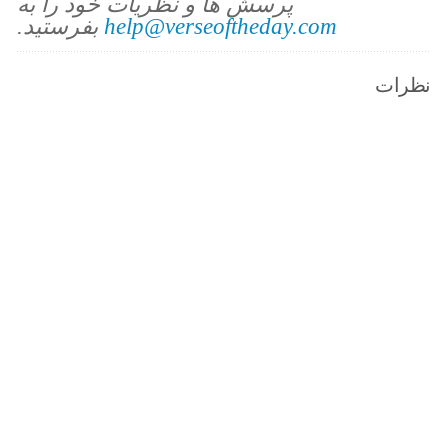
پرسش ها و نظریات خود را به
help@verseoftheday.com
بفرستید.
نظرات