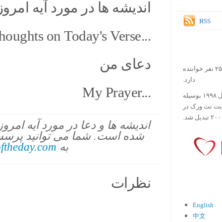
اندیشه ها در مورد آیه امروز.
RSS
houghts on Today's Verse...
دعای من
در حال حاضر آیه روز بیش از ۲۵۰۰۰۰ نفر خواننده
دارد.
My Prayer...
ورس آو ذ دی دات کام کار خود را در سال ۱۹۹۸ بوسیله
ایت نت ورک در
اندیشه ها و دعا در مورد آیه امرو
شده است. شما می توانید پرسش
به
ftheday.com
نظرات
English
中文