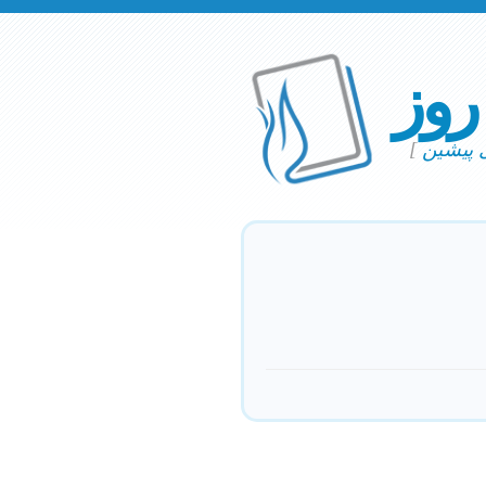
 روز
ی پیشین
]