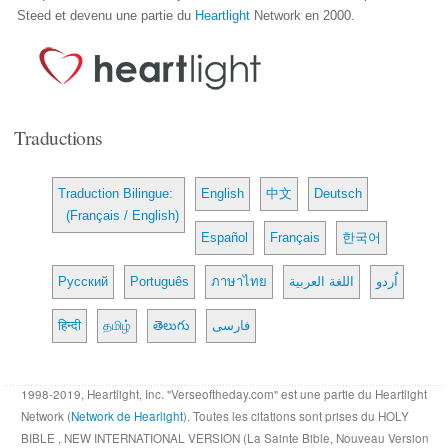
Steed et devenu une partie du
Heartlight
Network en 2000.
Traductions
Traduction Bilingue:
English
中文
Deutsch
(Français / English)
Español
Français
한국어
Русский
Português
ภาษาไทย
اللغة العربية
اُردو
हिन्दी
தமிழ்
తెలుగు
فارسی
1998-2019, Heartlight, Inc. "Verseoftheday.com" est une partie du Heartlight
Network (
Network de Hearlight
). Toutes les citations sont prises du HOLY
BIBLE , NEW INTERNATIONAL VERSION (La Sainte Bible, Nouveau Version