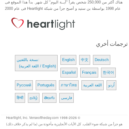
هناك أكثر من 250,000 شخص يقرأ "آيــة اليوم" كل شهر. بدأ هذا الموقع فى
عام 1998 بواسطة بن ستيد و أصبح جزأ من شبكة Heartlight فى عام 2000
ترجمات أخري
Deutsch
中文
English
نسخة باللغتين:
(اللغة العربية / English)
Español
Français
한국어
اُردو
اللغة العربية
ภาษาไทย
Português
Русский
فارسی
తెలుగు
தமிழ்
हिन्दी
© 1998-2026 Heartlight, Inc. Verseoftheday.com
هو جزأ من شبكة ضوء القلب. كل الأيات الأنجليزية مأخوذة من (ما لم يذكر خلاف ذلك)