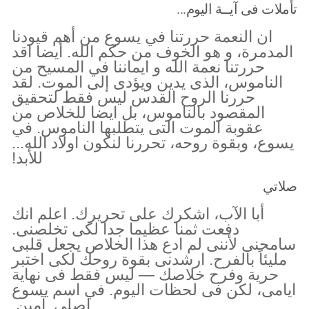
تأملات فى آيــة اليوم...
ان النعمة حررتنا في يسوع من أهم قيودنا
المدمرة، و هو الخوف من حكم الله. أيضا اقد
حررتنا نعمة الله و ايماننا في المسيح من
الناموس، الذى يدين ويؤدى إلى الموت. لقد
حررنا الروح القدس ليس فقط لتحقيق
المقصود بالناموس، بل ايضا للخلاص من
عقوبة الموت التى يتطلبها الناموس. في
يسوع، وبقوة روحه، تحررنا لنكون اولاد الله...
للأبد!
صلاتي
أبا الآب، اشكرك على تحريرك. اعلم انك
دفعت ثمنا عظيما جدا لكى تخلصنى.
سامحنى لأننى لم ادع هذا الخلاص يجعل قلبى
مليئاً بالفرح. ارشدنى بقوة روحك لكى اختبر
حرية وفرح خلاصك — ليس فقط فى نهاية
ايامى، لكن فى لحظات اليوم. في اسم يسوع
اصلى. آمين.