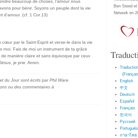
rendre beaucoup de choses, l'amour nous
Ben Steed et
avons pour bénir. Soyons un peuple dont la vie
Network en 2
 d'amour. (cf. 1 Cor.13)
œur par le Saint-Esprit et verse-le dans la vie
s moi. Fais de moi un instrument de ta grâce
Traduct
i de manière claire et sans équivoque par ceux
ésus, je prie. Amen.
Traduction
(Français
et du Jour sont écrits par Phil Ware.
English
ions ou des commentaires à
中文
Deutsch
Español
Français
한국어
Русский
Português
ภาษาไทย