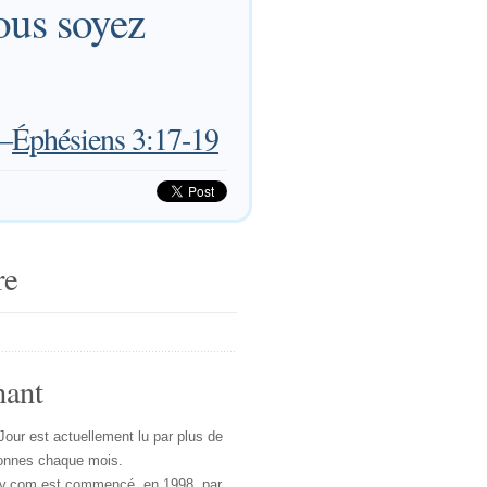
ous soyez
—
Éphésiens 3:17-19
re
nant
Jour est actuellement lu par plus de
onnes chaque mois.
y.com est commencé, en 1998, par