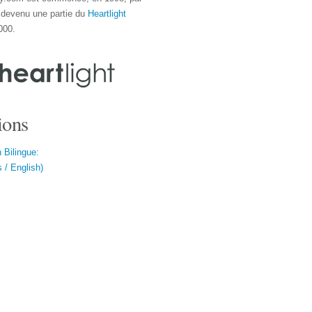
 devenu une partie du
Heartlight
000.
ions
 Bilingue:
 / English)