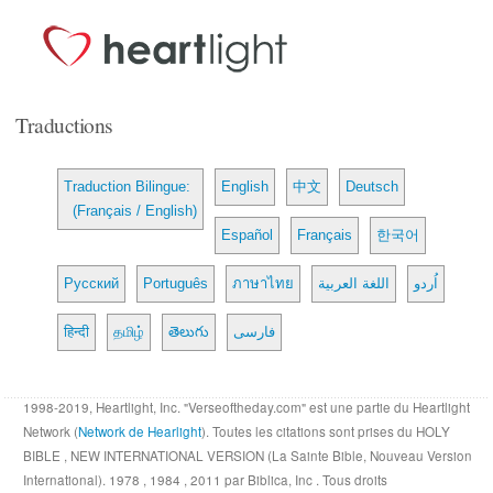
Traductions
Traduction Bilingue:
English
中文
Deutsch
(Français / English)
Español
Français
한국어
Русский
Português
ภาษาไทย
اللغة العربية
اُردو
हिन्दी
தமிழ்
తెలుగు
فارسی
1998-2019, Heartlight, Inc. "Verseoftheday.com" est une partie du Heartlight
Network (
Network de Hearlight
). Toutes les citations sont prises du HOLY
BIBLE , NEW INTERNATIONAL VERSION (La Sainte Bible, Nouveau Version
International). 1978 , 1984 , 2011 par Biblica, Inc . Tous droits