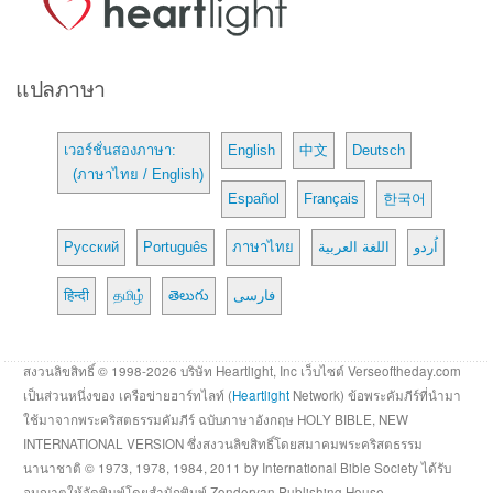
แปลภาษา
เวอร์ชั่นสองภาษา:
English
中文
Deutsch
(ภาษาไทย / English)
Español
Français
한국어
Русский
Português
ภาษาไทย
اللغة العربية
اُردو
हिन्दी
தமிழ்
తెలుగు
فارسی
สงวนลิขสิทธิ์ © 1998-2026 บริษัท Heartlight, Inc เว็บไซต์ Verseoftheday.com
เป็นส่วนหนึ่งของ เครือข่ายฮาร์ทไลท์ (
Heartlight
Network) ข้อพระคัมภีร์ที่นำมา
ใช้มาจากพระคริสตธรรมคัมภีร์ ฉบับภาษาอังกฤษ HOLY BIBLE, NEW
INTERNATIONAL VERSION ซึ่งสงวนลิขสิทธิ์โดยสมาคมพระคริสตธรรม
นานาชาติ © 1973, 1978, 1984, 2011 by International Bible Society ได้รับ
อนุญาตให้จัดพิมพ์โดยสำนักพิมพ์ Zondervan Publishing House