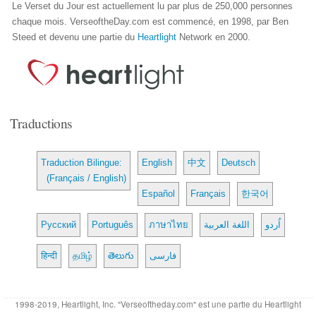
Le Verset du Jour est actuellement lu par plus de 250,000 personnes
chaque mois. VerseoftheDay.com est commencé, en 1998, par Ben
Steed et devenu une partie du
Heartlight
Network en 2000.
Traductions
Traduction Bilingue:
English
中文
Deutsch
(Français / English)
Español
Français
한국어
Русский
Português
ภาษาไทย
اللغة العربية
اُردو
हिन्दी
தமிழ்
తెలుగు
فارسی
1998-2019, Heartlight, Inc. "Verseoftheday.com" est une partie du Heartlight