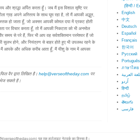
(हिन्दी / E
स्मय और श्रद्धा अर्पित करता हूँ। जब मैं इस विशाल सृष्टि पर
English
ीला ग्रह अपने अस्तित्व के साथ घूम रहा है, तो मैं आपकी अद्भुत,
中文
स्तक हो जाता हूँ, जो अक्सर आपकी कोमल दया में प्रकट होती
Deutsch
हानता पर विचार करता हूँ, तो मैं आपकी निकटता को भी अनमोल
Español
र समय से परे हैं, फिर भी आप वह सर्वशक्तिमान परमेश्वर हैं जो
Français
ए भी सुलभ होने, और नियंत्रण से बाहर होते हुए भी उपलब्ध रहने के
한국어
े मैं आपके और अधिक करीब आता हूँ, मैं यीशु के नाम में आपका
Русский
Português
ภาษาไทย
िल वैर द्वारा लिखित है।
help@verseoftheday.com
पर
لغة العربية
 भेज सकते है।
اُردو
हिन्दी
தமிழ்
తెలుగు
فارسی
(verseoftheday.com) यह एक हार्टलाइट नेटवर्क का हिस्सा है।