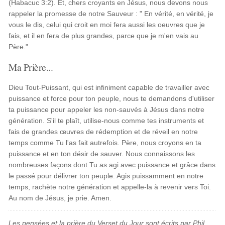
(Habacuc 3:2). Et, chers croyants en Jésus, nous devons nous
rappeler la promesse de notre Sauveur : " En vérité, en vérité, je
vous le dis, celui qui croit en moi fera aussi les oeuvres que je
fais, et il en fera de plus grandes, parce que je m'en vais au
Père."
Ma Prière...
Dieu Tout-Puissant, qui est infiniment capable de travailler avec
puissance et force pour ton peuple, nous te demandons d'utiliser
ta puissance pour appeler les non-sauvés à Jésus dans notre
génération. S'il te plaît, utilise-nous comme tes instruments et
fais de grandes œuvres de rédemption et de réveil en notre
temps comme Tu l'as fait autrefois. Père, nous croyons en ta
puissance et en ton désir de sauver. Nous connaissons les
nombreuses façons dont Tu as agi avec puissance et grâce dans
le passé pour délivrer ton peuple. Agis puissamment en notre
temps, rachète notre génération et appelle-la à revenir vers Toi.
Au nom de Jésus, je prie. Amen.
Les pensées et la prière du Verset du Jour sont écrits par Phil