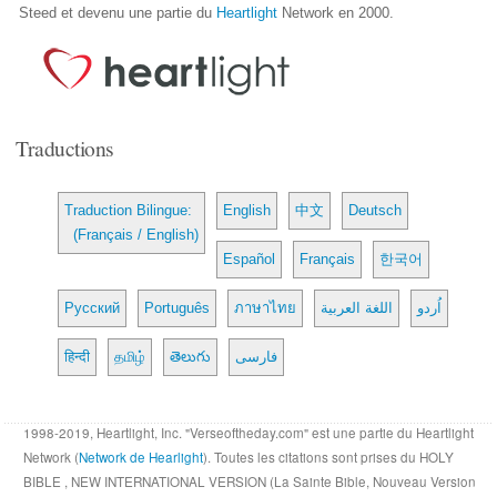
Steed et devenu une partie du
Heartlight
Network en 2000.
Traductions
Traduction Bilingue:
English
中文
Deutsch
(Français / English)
Español
Français
한국어
Русский
Português
ภาษาไทย
اللغة العربية
اُردو
हिन्दी
தமிழ்
తెలుగు
فارسی
1998-2019, Heartlight, Inc. "Verseoftheday.com" est une partie du Heartlight
Network (
Network de Hearlight
). Toutes les citations sont prises du HOLY
BIBLE , NEW INTERNATIONAL VERSION (La Sainte Bible, Nouveau Version