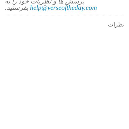
پرسش ها و نظریات خود را به
help@verseoftheday.com
بفرستید.
نظرات