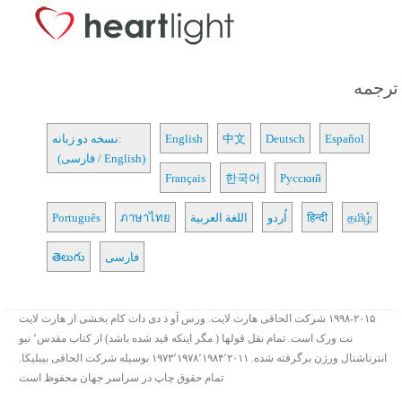
ترجمه
Español
Deutsch
中文
English
نسخه دو زبانه:
(فارسی / English)
Français
한국어
Русский
தமிழ்
हिन्दी
اُردو
اللغة العربية
ภาษาไทย
Português
فارسی
తెలుగు
۱۹۹۸-۲۰۱۵ شرکت الحاقی هارت لایت. ورس آو ذ دی دات کام بخشی از هارت لایت
نت ورک است. تمام نقل قولها ( مگر اینکه قید شده باشد) از کتاب مقدس٬ نیو
انترناشنال ورژن برگرفته شده. ۱۹۷۳٬۱۹۷۸٬۱۹۸۴٬۲۰۱۱ بوسیله شرکت الحاقی بیبلیکا.
تمام حقوق چاپ در سراسر جهان محفوظ است