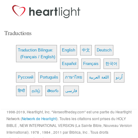
Traductions
Traduction Bilingue:
English
中文
Deutsch
(Français / English)
Español
Français
한국어
Русский
Português
ภาษาไทย
اللغة العربية
اُردو
हिन्दी
தமிழ்
తెలుగు
فارسی
1998-2019, Heartlight, Inc. "Verseoftheday.com" est une partie du Heartlight
Network (
Network de Hearlight
). Toutes les citations sont prises du HOLY
BIBLE , NEW INTERNATIONAL VERSION (La Sainte Bible, Nouveau Version
International). 1978 , 1984 , 2011 par Biblica, Inc . Tous droits