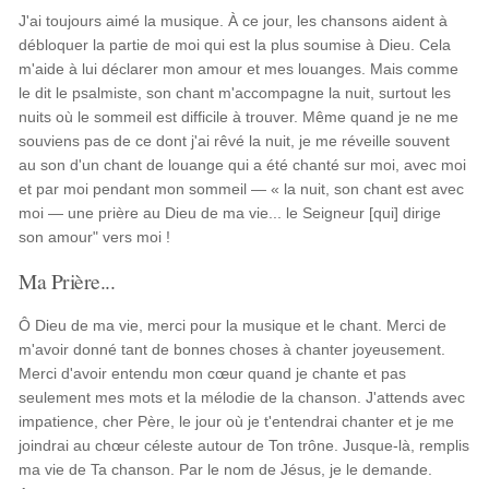
J'ai toujours aimé la musique. À ce jour, les chansons aident à
débloquer la partie de moi qui est la plus soumise à Dieu. Cela
m'aide à lui déclarer mon amour et mes louanges. Mais comme
le dit le psalmiste, son chant m'accompagne la nuit, surtout les
nuits où le sommeil est difficile à trouver. Même quand je ne me
souviens pas de ce dont j'ai rêvé la nuit, je me réveille souvent
au son d'un chant de louange qui a été chanté sur moi, avec moi
et par moi pendant mon sommeil — « la nuit, son chant est avec
moi — une prière au Dieu de ma vie... le Seigneur [qui] dirige
son amour" vers moi !
Ma Prière...
Ô Dieu de ma vie, merci pour la musique et le chant. Merci de
m'avoir donné tant de bonnes choses à chanter joyeusement.
Merci d'avoir entendu mon cœur quand je chante et pas
seulement mes mots et la mélodie de la chanson. J'attends avec
impatience, cher Père, le jour où je t'entendrai chanter et je me
joindrai au chœur céleste autour de Ton trône. Jusque-là, remplis
ma vie de Ta chanson. Par le nom de Jésus, je le demande.