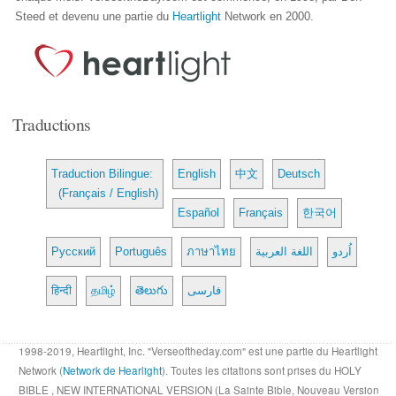
Steed et devenu une partie du
Heartlight
Network en 2000.
Traductions
Traduction Bilingue:
English
中文
Deutsch
(Français / English)
Español
Français
한국어
Русский
Português
ภาษาไทย
اللغة العربية
اُردو
हिन्दी
தமிழ்
తెలుగు
فارسی
1998-2019, Heartlight, Inc. "Verseoftheday.com" est une partie du Heartlight
Network (
Network de Hearlight
). Toutes les citations sont prises du HOLY
BIBLE , NEW INTERNATIONAL VERSION (La Sainte Bible, Nouveau Version