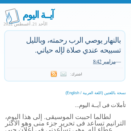
آيــة اليوم
الأحد 21. أغسطس 2022
بالنهار يوصي الرب رحمته، وبالليل
تسبيحه عندي صلاة لإله حياتي.
—
مزامير 8:42
اشترك:
نسخة باللغتين (اللغة العربية / English)
تأملات فى آيــة اليوم...
لطالما احببت الموسيقى. إلى هذا اليوم،
الترانيم تساعد فى تحرير جزء منى وهو الاكثر
عطاء لله. وهى تساعدنى فى اعلان حبى