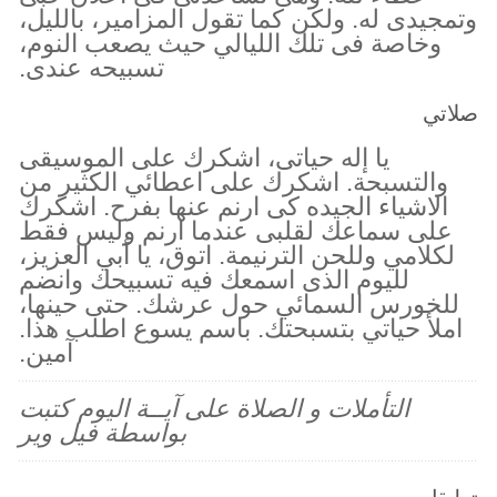
وتمجيدى له. ولكن كما تقول المزامير، بالليل،
وخاصة فى تلك الليالي حيث يصعب النوم،
تسبيحه عندى.
صلاتي
يا إله حياتى، اشكرك على الموسيقى
والتسبحة. اشكرك على اعطائي الكثير من
الاشياء الجيده كى ارنم عنها بفرح. اشكرك
على سماعك لقلبى عندما ارنم وليس فقط
لكلامي وللحن الترنيمة. اتوق، يا أبي العزيز،
لليوم الذى اسمعك فيه تسبيحك وانضم
للخورس السمائي حول عرشك. حتى حينها،
املأ حياتي بتسبحتك. باسم يسوع اطلب هذا.
آمين.
التأملات و الصلاة على آيــة اليوم كتبت
بواسطة فيل وير