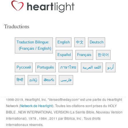
Traductions
Traduction Bilingue:
English
中文
Deutsch
(Français / English)
Español
Français
한국어
Русский
Português
ภาษาไทย
اللغة العربية
اُردو
हिन्दी
தமிழ்
తెలుగు
فارسی
1998-2019, Heartlight, Inc. "Verseoftheday.com" est une partie du Heartlight
Network (
Network de Hearlight
). Toutes les citations sont prises du HOLY
BIBLE , NEW INTERNATIONAL VERSION (La Sainte Bible, Nouveau Version
International). 1978 , 1984 , 2011 par Biblica, Inc . Tous droits
internationaux réservés.