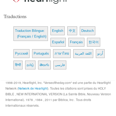
Traductions
Traduction Bilingue:
English
中文
Deutsch
(Français / English)
Español
Français
한국어
Русский
Português
ภาษาไทย
اللغة العربية
اُردو
हिन्दी
தமிழ்
తెలుగు
فارسی
1998-2019, Heartlight, Inc. "Verseoftheday.com" est une partie du Heartlight
Network (
Network de Hearlight
). Toutes les citations sont prises du HOLY
BIBLE , NEW INTERNATIONAL VERSION (La Sainte Bible, Nouveau Version
International). 1978 , 1984 , 2011 par Biblica, Inc . Tous droits
internationaux réservés.