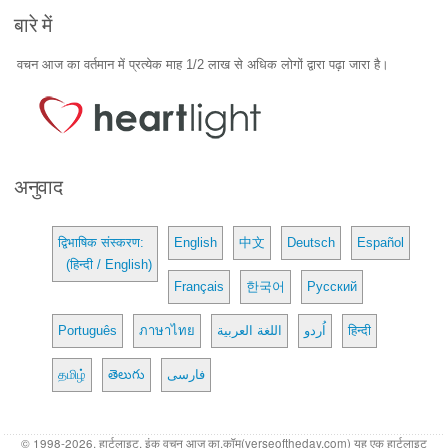
बारे में
वचन आज का वर्तमान में प्रत्येक माह 1/2 लाख से अधिक लोगों द्वारा पढ़ा जारा है।
अनुवाद
द्विभाषिक संस्करण:
English
中文
Deutsch
Español
(हिन्दी / English)
Français
한국어
Русский
Português
ภาษาไทย
اللغة العربية
اُردو
हिन्दी
தமிழ்
తెలుగు
فارسی
© 1998-2026, हार्टलाइट, इंक वचन आज का.कॉम(verseoftheday.com) यह एक हार्टलाइट