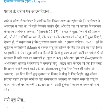
द्विभाषिक संस्करण (हिन्दी / English)
आज के वचन पर आत्मचिंतन...
तारे! ये हमेशा से परमेश्वर के लोगों के लिए निरंतर आशा का स्रोत रहे हैं। परमेश्वर ने
अब्राहम से कहा था, "मैं तुझे निश्चय आशीष दूँगा; और तेरे वंश को आकाश के तारागण
के समान अनगिनत करूँगा..." (उत्पत्ति 22:17)। दाऊद ने पूछा, "जब मैं तेरे आकाश
को, जो तेरी उंगलियों का काम है, और चंद्रमा और तारागण को जो तू ने नियुक्त किए हैं,
देखता हूँ; तो मनुष्य क्या है कि तू उसका स्मरण रखे..." (भजन संहिता 8:3-4)। पूर्व के
बुद्धिमान ज्योतिषियों (Magi) ने बालक यीशु को खोजने के लिए एक तारे का पीछा किया
था (मत्ती 2:1-2)। लूका हमें याद दिलाते हैं कि यीशु स्वर्ग से आने वाली वह ज्योति थे जो
अंधकार में रहने वालों पर चमकती है (लूका 2:32)। और अब, हम तारे हैं—ब्रह्मांड के
अंधकारमय आकाश में परमेश्वर के प्रकाश बिंदु। आइए आज के दिन को ऐसा दिन बनाएं
कि हमारी ज्योति हमारे चारों ओर की अंधकारमय दुनिया में परमेश्वर की महिमा को
चमकाए। हम बिना किसी कुड़कुड़ाहट या विवाद के यीशु के लिए जिएंगे, शुद्ध जीवन
बिताएंगे ताकि हम उन लोगों के लिए परमेश्वर के अनुग्रह को चमका सकें जो यीशु के
माध्यम से उन्हें नहीं जानते! आइए हम अपनी अंधेरी दुनिया में जीवन के वचन को थामे
रहें।
मेरी प्रार्थना...