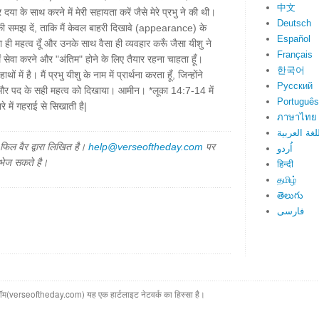
中文
दया के साथ करने में मेरी सहायता करें जैसे मेरे प्रभु ने की थी।
Deutsch
े की समझ दें, ताकि मैं केवल बाहरी दिखावे (appearance) के
Español
ा ही महत्व दूँ और उनके साथ वैसा ही व्यवहार करूँ जैसा यीशु ने
Français
ैं सेवा करने और "अंतिम" होने के लिए तैयार रहना चाहता हूँ।
한국어
में है। मैं प्रभु यीशु के नाम में प्रार्थना करता हूँ, जिन्होंने
Русский
रेम और पद के सही महत्व को दिखाया। आमीन। *लूका 14:7-14 में
Português
ारे में गहराई से सिखाती है|
ภาษาไทย
لغة العربية
िल वैर द्वारा लिखित है।
help@verseoftheday.com
पर
اُردو
 भेज सकते है।
हिन्दी
தமிழ்
తెలుగు
فارسی
(verseoftheday.com) यह एक हार्टलाइट नेटवर्क का हिस्सा है।