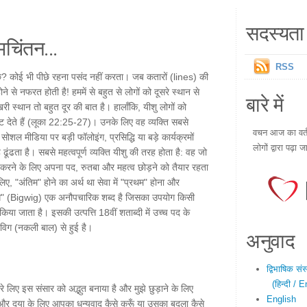
सदस्यता 
चिंतन...
RSS
छे? कोई भी पीछे रहना पसंद नहीं करता। जब कतारों (lines) की
े से नफरत होती है! हममें से बहुत से लोगों को दूसरे स्थान से
बारे में
ी स्थान तो बहुत दूर की बात है। हालाँकि, यीशु लोगों को
ट देते हैं (लूका 22:25-27)। उनके लिए वह व्यक्ति सबसे
वचन आज का वर्तम
सोशल मीडिया पर बड़ी फॉलोइंग, प्रसिद्धि या बड़े कार्यक्रमों
लोगों द्वारा पढ़ा ज
ंढता है। सबसे महत्वपूर्ण व्यक्ति यीशु की तरह होता है: वह जो
 करने के लिए अपना पद, रुतबा और महत्व छोड़ने को तैयार रहता
 लिए, "अंतिम" होने का अर्थ था सेवा में "प्रथम" होना और
िगविग" (Bigwig) एक अनौपचारिक शब्द है जिसका उपयोग किसी
 किया जाता है। इसकी उत्पत्ति 18वीं शताब्दी में उच्च पद के
तृत विग (नकली बाल) से हुई है।
अनुवाद
द्विभाषिक सं
(हिन्दी / E
 मेरे लिए इस संसार को अद्भुत बनाया है और मुझे छुड़ाने के लिए
English
ह और दया के लिए आपका धन्यवाद कैसे करूँ या उसका बदला कैसे