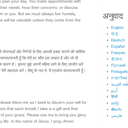
lly plan your day. You make appointments with
their needs, hear their concerns, or discuss
अनुवाद
em or you. But we must always live humbly,
ns will be valuable unless they come from the
English
中文
Deutsch
Español
अपनी योजनाओं और निर्णयों के लिए आपकी इच्छा जानने की कोशिश
Français
ं मानता/मानती हूँ कि मेरी हर साँस एक उपहार है और जो भी
한국어
 कारण है। कृपया मुझे अपनी महिमा लाने के लिए उपयोग करें
Русский
ेरी सहायता करें। यीशु के नाम में, मैं प्रार्थना करता/करती हूँ।
Português
ภาษาไทย
لغة العربية
اُردو
हिन्दी
lease bless me as I seek to discern your will for
தமிழ்
ze that each breath I take is a gift and that
తెలుగు
of your grace. Please use me to bring you glory
فارسی
 life. In the name of Jesus, I pray. Amen.