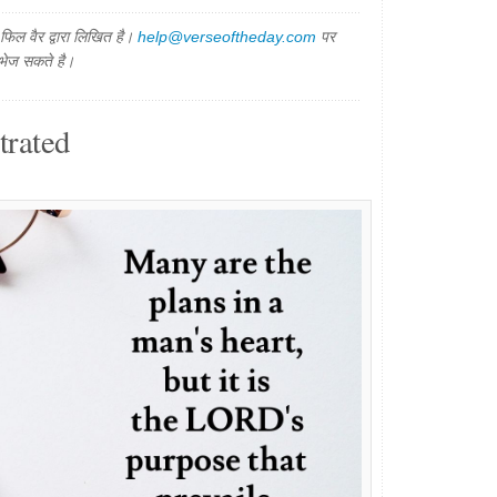
िल वैर द्वारा लिखित है।
help@verseoftheday.com
पर
 भेज सकते है।
trated