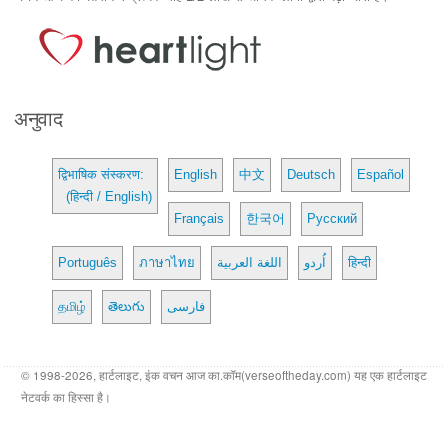
अनुवाद
द्विभाषिक संस्करण:
English
中文
Deutsch
Español
(हिन्दी / English)
Français
한국어
Русский
Português
ภาษาไทย
اللغة العربية
اُردو
हिन्दी
தமிழ்
తెలుగు
فارسی
© 1998-2026, हार्टलाइट, इंक वचन आज का.कॉम(verseoftheday.com) यह एक हार्टलाइट
नेटवर्क का हिस्सा है।