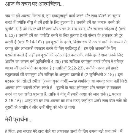
आज के वचन पर आत्मचिंतन...
जब भी हमें अवसर मिलता है, हम दयालुतापूर्ण कार्य करने और शब्द बोलने का चुनाव
करते हैं क्योंकि यीशु ने हमें इसी के लिए बुलाया है। उन्होंने हमें वह 'नमक' बनने की
चुनौती दी है जो संसार की निराशा और पतन के बीच स्वाद और संरक्षण जोड़ता है (मत्ती
5:13)। उन्होंने हमें वह 'ज्योति' बनने के लिए बुलाया है जो संसार के अंधकार को दूर
करती है (मत्ती 5:14-16)। हम दूसरों के प्रति, विशेष रूप से अपनी वाणी के माध्यम से,
दयालु और लाभकारी व्यवहार करने के लिए प्रतिबद्ध हैं। हम ऐसे अवसरों के लिए
प्रार्थना करते हैं जहाँ हम दूसरों को प्रोत्साहित कर सकें, ताकि हमारे शब्द उनके लिए
आशीष का कारण बनें (इफिसियों 4:29)। ​यह शाब्दिक दयालुता हमारे जीवन में पवित्र
आत्मा की उपस्थिति का प्रमाण है (गलातियों 5:22-23), क्योंकि आत्मा हमें हमारे
उद्धारकर्ता की दयालुता और चरित्र के अनुरूप ढालती है (2 कुरिन्थियों 3:18)। इस
प्रकार की "सॉल्टी स्पीच" (नमक युक्त वाणी)—वह अपवित्र या अभद्र भाषा नहीं जिसे
अक्सर लोग 'सॉल्टी टॉक' कहते हैं—दूसरों के साथ कोमलता और सम्मान से व्यवहार
करने का एक सचेत प्रयास है, ताकि वे यीशु में हमारी आशा को जान सकें (1 पतरस
3:15-16)। आइए हम हर उस अवसर का लाभ उठाएं जहाँ हम अच्छे शब्द बोल सकें जो
दूसरों को आशीष दें और उन्हें यीशु की ओर ले जाएं!
मेरी प्रार्थना...
हे पिता, इस सप्ताह मेरे द्वारा बोले गए लापरवाह शब्दों के लिए कृपया मुझे क्षमा करें। मैं