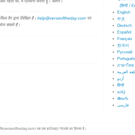
 रहता था, मैं प्रार्थना करता हूं। अमिन।
(हिन्दी / E
English
िल वैर द्वारा लिखित है।
help@verseoftheday.com
पर
中文
 भेज सकते है।
Deutsch
Español
Français
한국어
Русский
Português
ภาษาไทย
لغة العربية
اُردو
हिन्दी
தமிழ்
తెలుగు
فارسی
(verseoftheday.com) यह एक हार्टलाइट नेटवर्क का हिस्सा है।