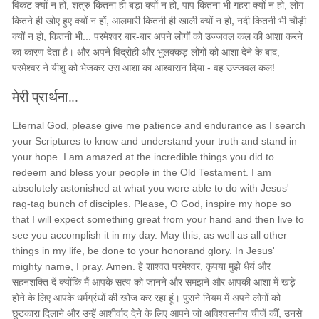
विकट क्यों न हों, शत्रु कितना ही बड़ा क्यों न हो, पाप कितना भी गहरा क्यों न हो, लोग
कितने ही खोए हुए क्यों न हों, आलमारी कितनी ही खाली क्यों न हो, नदी कितनी भी चौड़ी
क्यों न हो, कितनी भी... परमेश्वर बार-बार अपने लोगों को उज्जवल कल की आशा करने
का कारण देता है। और अपने विद्रोही और भुलक्कड़ लोगों को आशा देने के बाद,
परमेश्वर ने यीशु को भेजकर उस आशा का आश्वासन दिया - वह उज्जवल कल!
मेरी प्रार्थना...
Eternal God, please give me patience and endurance as I search
your Scriptures to know and understand your truth and stand in
your hope. I am amazed at the incredible things you did to
redeem and bless your people in the Old Testament. I am
absolutely astonished at what you were able to do with Jesus'
rag-tag bunch of disciples. Please, O God, inspire my hope so
that I will expect something great from your hand and then live to
see you accomplish it in my day. May this, as well as all other
things in my life, be done to your honorand glory. In Jesus'
mighty name, I pray. Amen. हे शाश्वत परमेश्वर, कृपया मुझे धैर्य और
सहनशक्ति दें क्योंकि मैं आपके सत्य को जानने और समझने और आपकी आशा में खड़े
होने के लिए आपके धर्मग्रंथों की खोज कर रहा हूं। पुराने नियम में अपने लोगों को
छुटकारा दिलाने और उन्हें आशीर्वाद देने के लिए आपने जो अविश्वसनीय चीजें कीं, उनसे