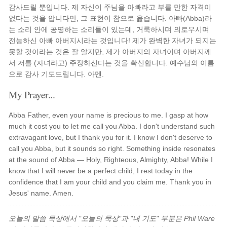
감사드릴 뿐입니다. 제 자신이 주님을 아빠라고 부를 만한 자격이
없다는 것을 압니다만, 그 표현이 참으로 옳습니다. 아빠(Abba)라
는 소리 안에 공명하는 소리들이 있는데, 거룩하시며 의로우시며
전능하신 아빠 아버지시라는 것입니다! 제가 완벽한 자녀가 되지는
못할 것이라는 것은 잘 알지만, 제가 아버지의 자녀이며 아버지께
서 저를 (자녀라고) 주장하신다는 것을 확신합니다. 예수님의 이름
으로 감사 기도드립니다. 아멘.
My Prayer...
Abba Father, even your name is precious to me. I gasp at how
much it cost you to let me call you Abba. I don't understand such
extravagant love, but I thank you for it. I know I don't deserve to
call you Abba, but it sounds so right. Something inside resonates
at the sound of Abba — Holy, Righteous, Almighty, Abba! While I
know that I will never be a perfect child, I rest today in the
confidence that I am your child and you claim me. Thank you in
Jesus' name. Amen.
오늘의 말씀 묵상에서 "오늘의 묵상"과 "내 기도" 부분은 Phil Ware