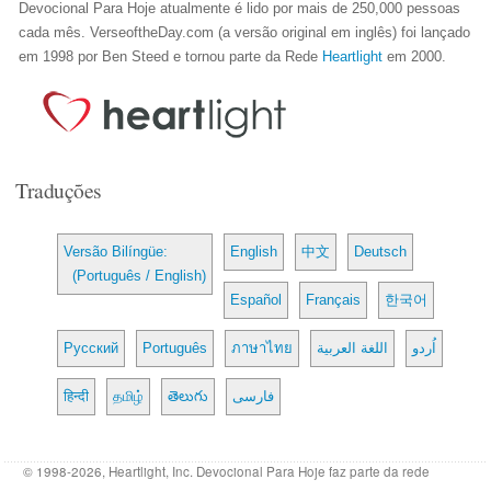
Devocional Para Hoje atualmente é lido por mais de 250,000 pessoas
cada mês. VerseoftheDay.com (a versão original em inglês) foi lançado
em 1998 por Ben Steed e tornou parte da Rede
Heartlight
em 2000.
Traduções
Versão Bilíngüe:
English
中文
Deutsch
(Português / English)
Español
Français
한국어
Русский
Português
ภาษาไทย
اللغة العربية
اُردو
हिन्दी
தமிழ்
తెలుగు
فارسی
© 1998-2026, Heartlight, Inc. Devocional Para Hoje faz parte da rede