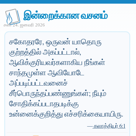
இன்றைக்கான வசனம்
சனி 24. ஜனவரி 2026
சகோதரரே, ஒருவன் யாதொரு
குற்றத்தில் அகப்பட்டால்,
ஆவிக்குரியவர்களாகிய நீங்கள்
சாந்தமுள்ள ஆவியோடே
அப்படிப்பட்டவனைச்
சீர்பொருந்தப்பண்ணுங்கள்; நீயும்
சோதிக்கப்படாதபடிக்கு
உன்னைக்குறித்து எச்சரிக்கையாயிரு.
—
கலாத்தியர் 6:1