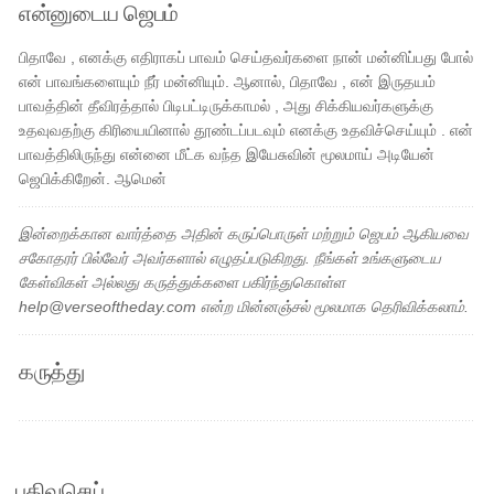
என்னுடைய ஜெபம்
பிதாவே , எனக்கு எதிராகப் பாவம் செய்தவர்களை நான் மன்னிப்பது போல்
என் பாவங்களையும் நீர் மன்னியும். ஆனால், பிதாவே , என் இருதயம்
பாவத்தின் தீவிரத்தால் பிடிபட்டிருக்காமல் , அது சிக்கியவர்களுக்கு
உதவுவதற்கு கிரியையினால் தூண்டப்படவும் எனக்கு உதவிச்செய்யும் . என்
பாவத்திலிருந்து என்னை மீட்க வந்த இயேசுவின் மூலமாய் அடியேன்
ஜெபிக்கிறேன். ஆமென்
இன்றைக்கான வார்த்தை அதின் கருப்பொருள் மற்றும் ஜெபம் ஆகியவை
சகோதரர் பில்வேர் அவர்களால் எழுதப்படுகிறது. நீங்கள் உங்களுடைய
கேள்விகள் அல்லது கருத்துக்களை பகிர்ந்துகொள்ள
help@verseoftheday.com என்ற மின்னஞ்சல் மூலமாக தெரிவிக்கலாம்.
கருத்து
பதிவுசெய்