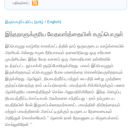
பதிவுசெய்:
இருமொழிப்பதிப்பு (தமிழ் / English)
இந்தநாளுக்குரிய வேதவார்த்தையின் கருப்பொருள்
இப்பொழுது வாழ்கிற காலக்கட்டத்தில் நாம் ஒருவருடைய வாழ்க்கையில்
அரசியல் அல்லது சமூக ரீதியாகவும் தலையிடுவது ஒரு சரியான
முயற்சியல்ல, இந்த வேத வசனம் ஒரு அமைதியான நள்ளிரவில்
நடத்தப்பட்ட துப்பாக்கி சூடுப்போலிருக்கிறது. பாவம் இப்பொழுதும்
இருக்கிறதாயும் எப்பொழுதும் போல மரணத்தை கொண்டுவருகிறதாயும்
இருக்கிறது. ஆயினும், நியாயத்தீர்ப்பு மற்றும் சுய-நீதி என்று முத்திரை
குத்தப்படுவதற்கு நாம் பயப்படுவதால், பாவத்தால் சிக்கியிருக்கும் பலரை
ஆவிக்குரிய மரணத்திற்குச் செல்ல அனுமதிக்கிறோம். இந்த அழைப்பு
நியாயத்தீர்ப்பு செய்யாமல் அவர்களை சந்திப்பது - நாம் நம்முடைய
சுயநீதியின் மேல் இறுமாப்பல்லாதவர்களாய், பாவத்தின் தீவிரத்தையும்
மற்றும் பாவத்தினால் அகப்பட்டிருக்கும் நபருடைய தேவையையும்
அறிந்துக் கொள்ளவோம்." ஆனால் நான் தேவனுடைய கிருபைக்காய்
செல்லுகிறேன் ".