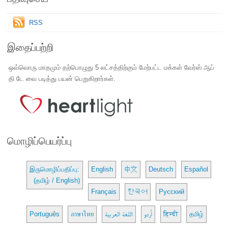
RSS
இதைப்பற்றி
ஒவ்வொரு மாதமும் தற்பொழுது 5 லட்சத்திற்கும் மேற்பட்ட மக்கள் வேர்ஸ் ஆப்
தி டே வை படித்து பயன் பெறுகிறார்கள்.
மொழிப்பெயர்ப்பு
இருமொழிப்பதிப்பு:
English
中文
Deutsch
Español
(தமிழ் / English)
Français
한국어
Русский
Português
ภาษาไทย
اللغة العربية
اُردو
हिन्दी
தமிழ்