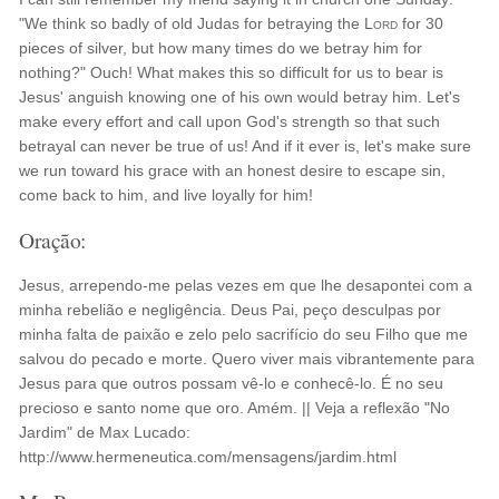
"We think so badly of old Judas for betraying the
Lord
for 30
pieces of silver, but how many times do we betray him for
nothing?" Ouch! What makes this so difficult for us to bear is
Jesus' anguish knowing one of his own would betray him. Let's
make every effort and call upon God's strength so that such
betrayal can never be true of us! And if it ever is, let's make sure
we run toward his grace with an honest desire to escape sin,
come back to him, and live loyally for him!
Oração:
Jesus, arrependo-me pelas vezes em que lhe desapontei com a
minha rebelião e negligência. Deus Pai, peço desculpas por
minha falta de paixão e zelo pelo sacrifício do seu Filho que me
salvou do pecado e morte. Quero viver mais vibrantemente para
Jesus para que outros possam vê-lo e conhecê-lo. É no seu
precioso e santo nome que oro. Amém. || Veja a reflexão "No
Jardim" de Max Lucado:
http://www.hermeneutica.com/mensagens/jardim.html