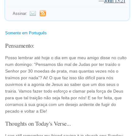
—
John 13:21
Assinar:
Somente em Português
Pensamento:
Posso lembrar até hoje o dia em que meu amigo disse no culto
num domingo: “Pensamos tão mal de Judas por ter traído o
Senhor por 30 moedas de prata, mas quantas vezes nós o
traímos por nada”? Ai! O que faz isso tão difícil para nós
ouvirmos é a agonia de Jesus ao saber que um dos seus o
trairia. Vamos fazer todo esforço e clamar pela força de Deus
para que tal traição não seja feita por nós! E se for feita, que
corramos à sua graça com um desejo ardente de fugir do
pecado e voltar a Ele!
Thoughts on Today's Verse...
I can still remember my friend saying it in church one Sunday: