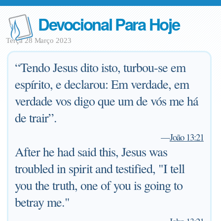
Devocional Para Hoje
Terça 28 Março 2023
“Tendo Jesus dito isto, turbou-se em
espírito, e declarou: Em verdade, em
verdade vos digo que um de vós me há
de trair”.
—
João 13:21
After he had said this, Jesus was
troubled in spirit and testified, "I tell
you the truth, one of you is going to
betray me."