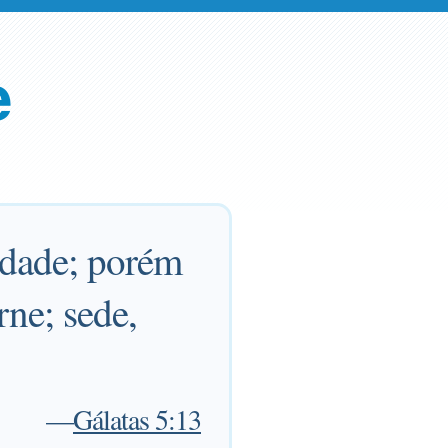
e
rdade; porém
rne; sede,
—
Gálatas 5:13