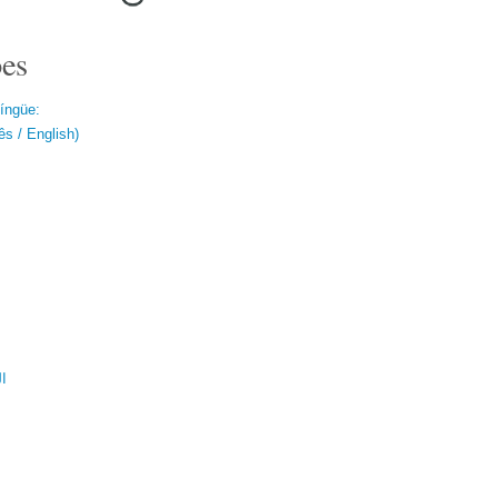
es
língüe:
s / English)
ال