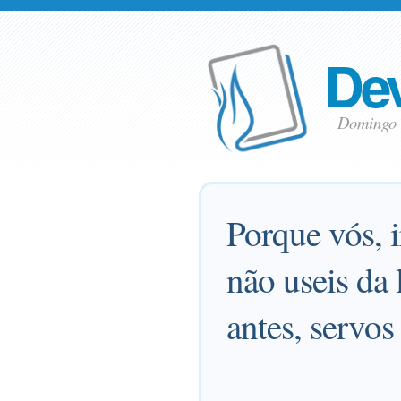
Dev
Domingo
Porque vós, 
não useis da 
antes, servos