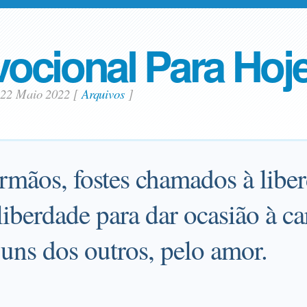
ocional Para Hoj
 22 Maio 2022
[
Arquivos
]
irmãos, fostes chamados à libe
liberdade para dar ocasião à ca
 uns dos outros, pelo amor.