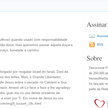
Assinar
Assinar
vilhoso quando usado com responsabilidade.
a tão doce, mas queremos passar aquela doçura
RSS
erviço, bondade e carinho.
Sobre
Devocional Pa
rigado por resgatar Israel do faraó, Davi da
de 250,000 p
va dos leões. Mas, ó Grande Libertador,
VerseoftheDay
a de Jesus sobre o pecado no Calvário e Sua
foi lançado e
vazio. Anseio vê-Lo face a face e lhe agradeço
parte da Red
 dia, guie-me no uso desse presente de
os e viver por Ti. Em nome de Jesus eu oro.
com/img/il_lucas4_18c.html