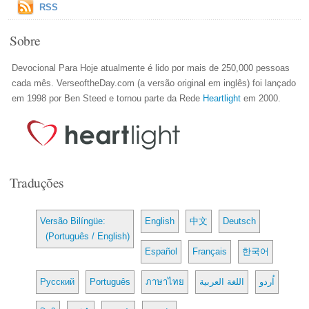
RSS
Sobre
Devocional Para Hoje atualmente é lido por mais de 250,000 pessoas
cada mês. VerseoftheDay.com (a versão original em inglês) foi lançado
em 1998 por Ben Steed e tornou parte da Rede
Heartlight
em 2000.
Traduções
Versão Bilíngüe:
English
中文
Deutsch
(Português / English)
Español
Français
한국어
Русский
Português
ภาษาไทย
اللغة العربية
اُردو