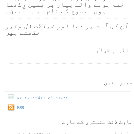
ختم ہونے والے پیار پر یقین رکھتا
ہوں۔ یسوع کے نام میں۔ آمین۔
آج کی آیت پر دعا اور خیالات فل وئیر
لکھتے ہیں
اظہارِ خیال
ممبر بنیں
بذریعہ ای۔میل ممبر بنیں
RSS
ہارٹ لائٹ منسٹری کے بارے
آج کی آیت موجودہ دور میں ہر مہنے میں ۲۵۰،۰۰۰ لوگ پڑھتے ہیں۔