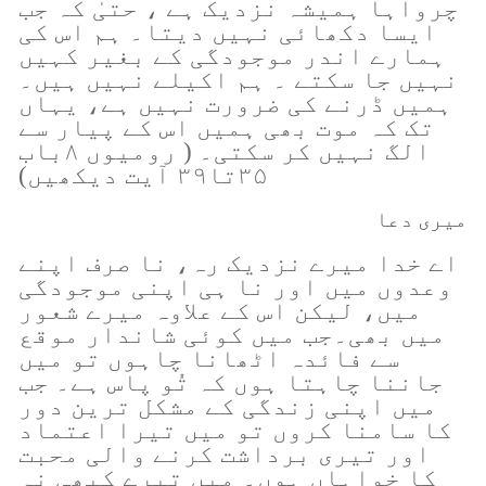
چرواہا ہمیشہ نزدیک ہے ، حتیٰ کہ جب
ایسا دکھائی نہیں دیتا۔ ہم اس کی
ہمارے اندر موجودگی کے بغیر کہیں
نہیں جا سکتے ۔ ہم اکیلے نہیں ہیں۔
ہمیں ڈرنے کی ضرورت نہیں ہے، یہاں
تک کہ موت بھی ہمیں اس کے پیار سے
الگ نہیں کر سکتی۔ ( رومیوں ۸باب
۳۵تا۳۹ آیت دیکھیں)
میری دعا
اے خدا میرے نزدیک رہ، نا صرف اپنے
وعدوں میں اور نا ہی اپنی موجودگی
میں، لیکن اس کے علاوہ میرے شعور
میں بھی۔جب میں کوئی شاندار موقع
سے فائدہ اٹھانا چاہوں تو میں
جاننا چاہتا ہوں کہ تُو پاس ہے۔ جب
میں اپنی زندگی کے مشکل ترین دور
کا سامنا کروں تو میں تیرا اعتماد
اور تیری برداشت کرنے والی محبت
کا خواہاں ہوں۔ میں تیرے کبھی نہ