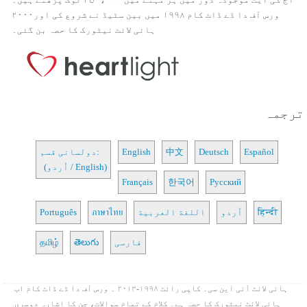
ورس آف دا ڈے ڈاٹ کام ۱۹۹۸ میں بین سٹیڈ نے شروع کی اور۲۰۰۰
ہائی لائٹ نیٹورک کا حصہ بن گئی۔
ترجمہ
Español
Deutsch
中文
English
دولسانی قسم:
(اُردو / English)
Français
한국어
Русский
हिन्दी
اُردو
اللغة العربية
ภาษาไทย
Português
فارسی
తెలుగు
தமிழ்
ہائی لائٹ آئی این سی۔ کاپی رائٹ ۱۹۹۸-۲۰۱۳ ۔ ورس آف دا ڈے ڈاٹ کام اب
ہائی لائٹ نیٹورک کا حصہ ہے۔ کلام کے تمام سوالات، جن کا اشارہ دوسری