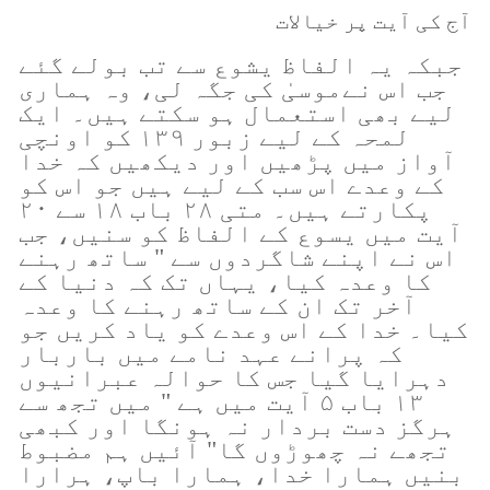
آج کی آیت پر خیالات
جبکہ یہ الفاظ یشوع سے تب بولے گئے
جب اس نےموسیٰ کی جگہ لی، وہ ہماری
لیے بھی استعمال ہو سکتے ہیں۔ ایک
لمحہ کے لیے زبور ۱۳۹ کو اونچی
آواز میں پڑھیں اور دیکھیں کہ خدا
کے وعدے اس سب کے لیے ہیں جو اس کو
پکارتے ہیں۔ متی ۲۸ باب ۱۸ سے ۲۰
آیت میں یسوع کے الفاظ کو سنیں، جب
اس نے اپنے شاگردوں سے " ساتھ رہنے
کا وعدہ کیا، یہاں تک کہ دنیا کے
آخر تک ان کے ساتھ رہنے کا وعدہ
کیا۔ خدا کے اس وعدے کو یاد کریں جو
کہ پرانے عہد نامے میں باربار
دہرایا گیا جس کا حوالہ عبرانیوں
۱۳ باب ۵ آیت میں ہے " میں تجھ سے
ہرگز دست بردار نہ ہونگا اور کبھی
تجھے نہ چھوڑوں گا" آئیں ہم مضبوط
بنیں ہمارا خدا، ہمارا باپ، ہرارا