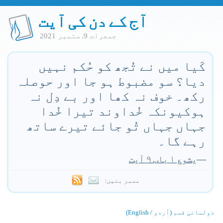
آج کے دن کی آیت
جمعرات 9. ستمبر 2021
کَیا میں نے تُجھ کو حُکم نہیں
دیا؟ سو مضبوط ہو جا اور حوصلہ
رکھ۔ خوف نہ کھا اور بے دِل نہ
ہوکیونکہ خُداوند تیرا خُدا
جہاں جہاں تُو جائے تیرے ساتھ
رہے گا۔
—
یشوع ۱ باب ۹ آیت
ممبر بنیں:
دولسانی قسم (اُردو / English)