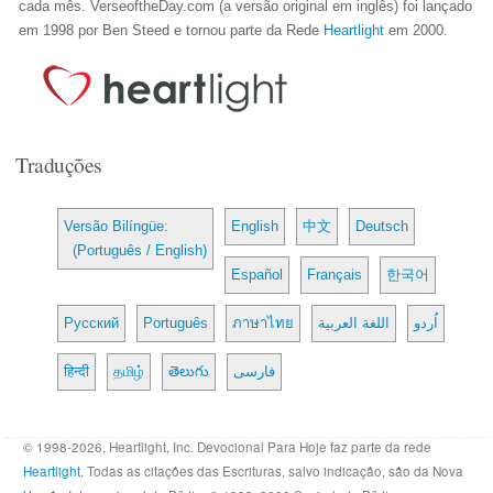
cada mês. VerseoftheDay.com (a versão original em inglês) foi lançado
em 1998 por Ben Steed e tornou parte da Rede
Heartlight
em 2000.
Traduções
Versão Bilíngüe:
English
中文
Deutsch
(Português / English)
Español
Français
한국어
Русский
Português
ภาษาไทย
اللغة العربية
اُردو
हिन्दी
தமிழ்
తెలుగు
فارسی
© 1998-2026, Heartlight, Inc. Devocional Para Hoje faz parte da rede
Heartlight
. Todas as citações das Escrituras, salvo indicação, são da Nova