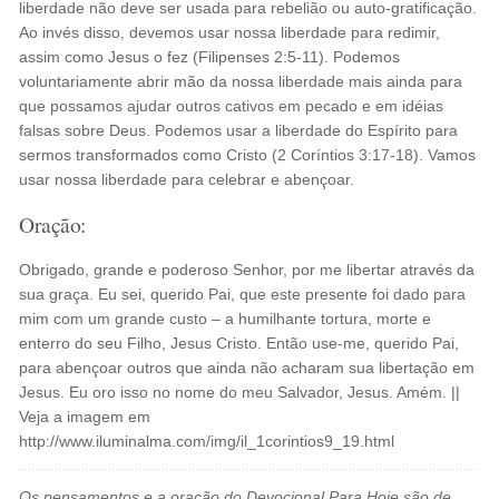
liberdade não deve ser usada para rebelião ou auto-gratificação.
Ao invés disso, devemos usar nossa liberdade para redimir,
assim como Jesus o fez (Filipenses 2:5-11). Podemos
voluntariamente abrir mão da nossa liberdade mais ainda para
que possamos ajudar outros cativos em pecado e em idéias
falsas sobre Deus. Podemos usar a liberdade do Espírito para
sermos transformados como Cristo (2 Coríntios 3:17-18). Vamos
usar nossa liberdade para celebrar e abençoar.
Oração:
Obrigado, grande e poderoso Senhor, por me libertar através da
sua graça. Eu sei, querido Pai, que este presente foi dado para
mim com um grande custo – a humilhante tortura, morte e
enterro do seu Filho, Jesus Cristo. Então use-me, querido Pai,
para abençoar outros que ainda não acharam sua libertação em
Jesus. Eu oro isso no nome do meu Salvador, Jesus. Amém. ||
Veja a imagem em
http://www.iluminalma.com/img/il_1corintios9_19.html
Os pensamentos e a oração do Devocional Para Hoje são de