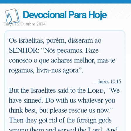
Devocional Para Hoje
Terça 15 Outubro 2024
Os israelitas, porém, disseram ao
SENHOR: “Nós pecamos. Faze
conosco o que achares melhor, mas te
rogamos, livra-nos agora”.
—
Juízes 10:15
But the Israelites said to the
Lord
, "We
have sinned. Do with us whatever you
think best, but please rescue us now."
Then they got rid of the foreign gods
among them and served the Lord. And