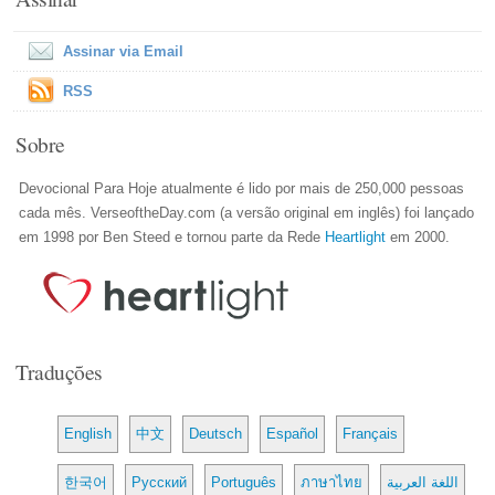
Assinar via Email
RSS
Sobre
Devocional Para Hoje atualmente é lido por mais de 250,000 pessoas
cada mês. VerseoftheDay.com (a versão original em inglês) foi lançado
em 1998 por Ben Steed e tornou parte da Rede
Heartlight
em 2000.
Traduções
English
中文
Deutsch
Español
Français
한국어
Русский
Português
ภาษาไทย
اللغة العربية