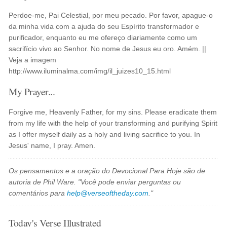
Perdoe-me, Pai Celestial, por meu pecado. Por favor, apague-o
da minha vida com a ajuda do seu Espírito transformador e
purificador, enquanto eu me ofereço diariamente como um
sacrifício vivo ao Senhor. No nome de Jesus eu oro. Amém. ||
Veja a imagem
http://www.iluminalma.com/img/il_juizes10_15.html
My Prayer...
Forgive me, Heavenly Father, for my sins. Please eradicate them
from my life with the help of your transforming and purifying Spirit
as I offer myself daily as a holy and living sacrifice to you. In
Jesus' name, I pray. Amen.
Os pensamentos e a oração do Devocional Para Hoje são de
autoria de Phil Ware. "Você pode enviar perguntas ou
comentários para
help@verseoftheday.com
."
Today's Verse Illustrated