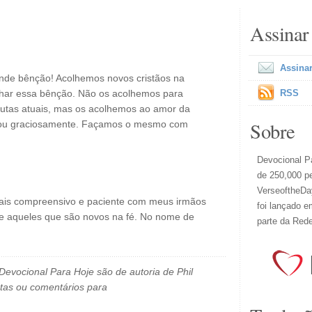
Assinar
Assinar
nde bênção! Acolhemos novos cristãos na
har essa bênção. Não os acolhemos para
RSS
lutas atuais, mas os acolhemos ao amor da
Sobre
itou graciosamente. Façamos o mesmo com
Devocional Pa
de 250,000 p
VerseoftheDay
 mais compreensivo e paciente com meus irmãos
foi lançado e
te aqueles que são novos na fé. No nome de
parte da Red
evocional Para Hoje são de autoria de Phil
tas ou comentários para