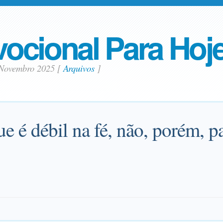
ocional Para Hoj
 Novembro 2025
[
Arquivos
]
e é débil na fé, não, porém, pa