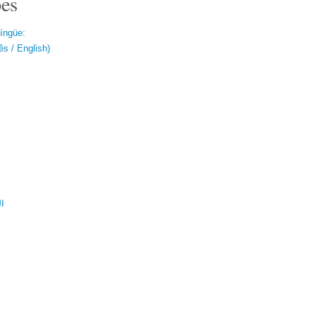
es
língüe:
s / English)
ال