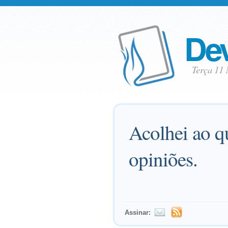
Dev
Terça 11
Acolhei ao qu
opiniões.
Assinar: