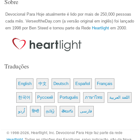
Sobre
Devocional Para Hoje atualmente é lido por mais de 250,000 pessoas
cada mês. VerseoftheDay.com (a versão original em inglês) foi lançado
em 1998 por Ben Steed e tornou parte da Rede
Heartlight
em 2000.
Traduções
English
中文
Deutsch
Español
Français
한국어
Русский
Português
ภาษาไทย
اللغة العربية
اُردو
हिन्दी
தமிழ்
తెలుగు
فارسی
© 1998-2026, Heartlight, Inc. Devocional Para Hoje faz parte da rede
Heartlight
. Todas as citações das Escrituras, salvo indicação, são da Nova