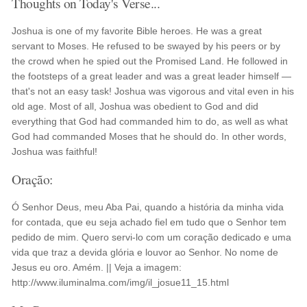
Thoughts on Today's Verse...
Joshua is one of my favorite Bible heroes. He was a great
servant to Moses. He refused to be swayed by his peers or by
the crowd when he spied out the Promised Land. He followed in
the footsteps of a great leader and was a great leader himself —
that's not an easy task! Joshua was vigorous and vital even in his
old age. Most of all, Joshua was obedient to God and did
everything that God had commanded him to do, as well as what
God had commanded Moses that he should do. In other words,
Joshua was faithful!
Oração:
Ó Senhor Deus, meu Aba Pai, quando a história da minha vida
for contada, que eu seja achado fiel em tudo que o Senhor tem
pedido de mim. Quero servi-lo com um coração dedicado e uma
vida que traz a devida glória e louvor ao Senhor. No nome de
Jesus eu oro. Amém. || Veja a imagem:
http://www.iluminalma.com/img/il_josue11_15.html