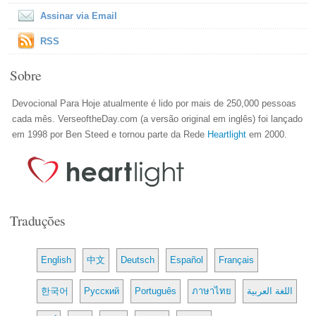
Assinar via Email
RSS
Sobre
Devocional Para Hoje atualmente é lido por mais de 250,000 pessoas
cada mês. VerseoftheDay.com (a versão original em inglês) foi lançado
em 1998 por Ben Steed e tornou parte da Rede
Heartlight
em 2000.
Traduções
English
中文
Deutsch
Español
Français
한국어
Русский
Português
ภาษาไทย
اللغة العربية