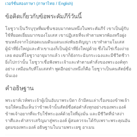
เวอร์ชั่นสองภาษา (ภาษาไทย / English)
ข้อคิดเกี่ยวกับข้อพระคัมภีร์วันนี้
โยชูวาเป็นวีรบุรุษที่ผมชื่นชอบมากคนหนึ่งในพระคัมภีร์ เขาเป็นผู้รับ
ใช้ที่ยอดเยี่ยมมากของโมเสส เขาปฏิเสธที่จะทำตามพวกพ้องหรือฝูง
ชนหลังจากไปสอดแนมดินแดนแห่งพันธสัญญา เขาทำตามโมเสส
ผู้นำที่ยิ่งใหญ่และตัวเขาเองก็เป็นผู้นำที่ยิ่งใหญ่ด้วย ซึ่งไม่ใช่เรื่องง่าย
เลย ตอนที่โยชูวาอายุมากแล้ว เขาก็ยังกระฉับกระเฉงและมีชีวิตชีวา
ยิ่งไปกว่านั้น โยชูวาเชื่อฟังพระเจ้าและทำตามคำสั่งของพระองค์ทุก
อย่าง เหมือนกับที่โมเสสทำ พูดอีกอย่างหนึ่งก็คือ โยชูวาเป็นคนสัตย์ซื่อ
นั่นเอง
คำอธิษฐาน
พระยาห์เวห์พระเจ้าผู้เป็นอับบาพระบิดา ถ้ามีคนเล่าเรื่องของข้าพเจ้า
ขอให้คนอื่นเห็นว่าข้าพเจ้านั้นสัตย์ซื่อต่อคำสั่งทุกอย่างของพระองค์
ข้าพเจ้าอยากที่จะรับใช้พระองค์ด้วยใจที่มุ่งมั่น และมีชีวิตที่นำสง่า
ราศีและคำสรรเสริญมาสู่พระองค์ ผู้สมควรจะได้รับเพราะพระคุณอัน
อุดมของพระองค์ อธิษฐานในนามพระเยซู อาเมน