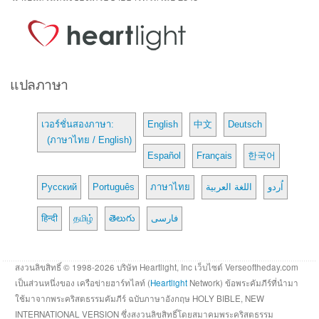
แปลภาษา
เวอร์ชั่นสองภาษา:
English
中文
Deutsch
(ภาษาไทย / English)
Español
Français
한국어
Русский
Português
ภาษาไทย
اللغة العربية
اُردو
हिन्दी
தமிழ்
తెలుగు
فارسی
สงวนลิขสิทธิ์ © 1998-2026 บริษัท Heartlight, Inc เว็บไซต์ Verseoftheday.com
เป็นส่วนหนึ่งของ เครือข่ายฮาร์ทไลท์ (
Heartlight
Network) ข้อพระคัมภีร์ที่นำมา
ใช้มาจากพระคริสตธรรมคัมภีร์ ฉบับภาษาอังกฤษ HOLY BIBLE, NEW
INTERNATIONAL VERSION ซึ่งสงวนลิขสิทธิ์โดยสมาคมพระคริสตธรรม