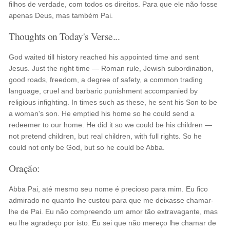
filhos de verdade, com todos os direitos. Para que ele não fosse
apenas Deus, mas também Pai.
Thoughts on Today's Verse...
God waited till history reached his appointed time and sent
Jesus. Just the right time — Roman rule, Jewish subordination,
good roads, freedom, a degree of safety, a common trading
language, cruel and barbaric punishment accompanied by
religious infighting. In times such as these, he sent his Son to be
a woman's son. He emptied his home so he could send a
redeemer to our home. He did it so we could be his children —
not pretend children, but real children, with full rights. So he
could not only be God, but so he could be Abba.
Oração:
Abba Pai, até mesmo seu nome é precioso para mim. Eu fico
admirado no quanto lhe custou para que me deixasse chamar-
lhe de Pai. Eu não compreendo um amor tão extravagante, mas
eu lhe agradeço por isto. Eu sei que não mereço lhe chamar de