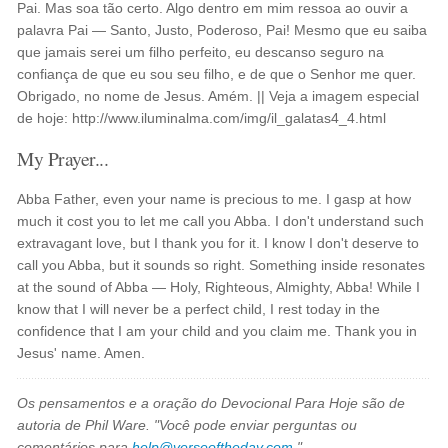
Pai. Mas soa tão certo. Algo dentro em mim ressoa ao ouvir a
palavra Pai — Santo, Justo, Poderoso, Pai! Mesmo que eu saiba
que jamais serei um filho perfeito, eu descanso seguro na
confiança de que eu sou seu filho, e de que o Senhor me quer.
Obrigado, no nome de Jesus. Amém. || Veja a imagem especial
de hoje: http://www.iluminalma.com/img/il_galatas4_4.html
My Prayer...
Abba Father, even your name is precious to me. I gasp at how
much it cost you to let me call you Abba. I don't understand such
extravagant love, but I thank you for it. I know I don't deserve to
call you Abba, but it sounds so right. Something inside resonates
at the sound of Abba — Holy, Righteous, Almighty, Abba! While I
know that I will never be a perfect child, I rest today in the
confidence that I am your child and you claim me. Thank you in
Jesus' name. Amen.
Os pensamentos e a oração do Devocional Para Hoje são de
autoria de Phil Ware. "Você pode enviar perguntas ou
comentários para
help@verseoftheday.com
."