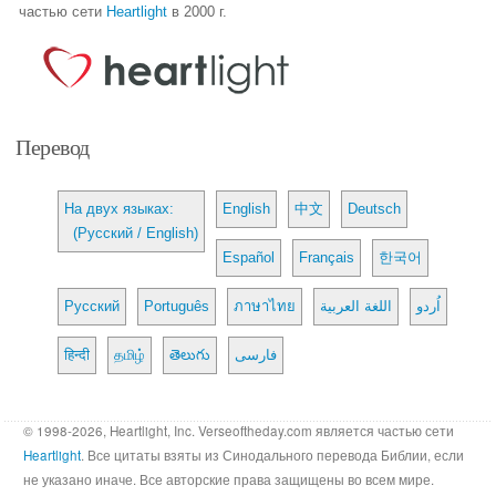
частью сети
Heartlight
в 2000 г.
Перевод
На двух языках:
English
中文
Deutsch
(Русский / English)
Español
Français
한국어
Русский
Português
ภาษาไทย
اللغة العربية
اُردو
हिन्दी
தமிழ்
తెలుగు
فارسی
© 1998-2026, Heartlight, Inc. Verseoftheday.com является частью сети
Heartlight
. Все цитаты взяты из Синодального перевода Библии, если
не указано иначе. Все авторские права защищены во всем мире.