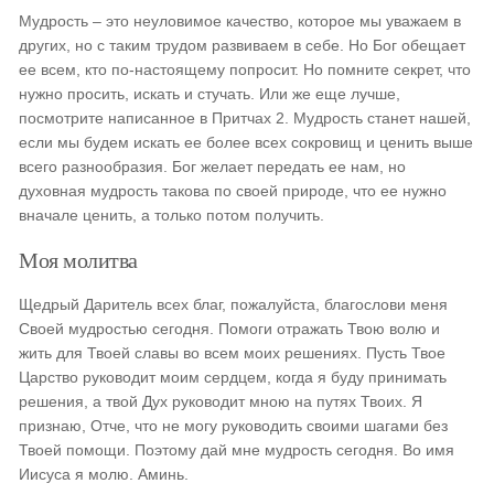
Мудрость – это неуловимое качество, которое мы уважаем в
других, но с таким трудом развиваем в себе. Но Бог обещает
ее всем, кто по-настоящему попросит. Но помните секрет, что
нужно просить, искать и стучать. Или же еще лучше,
посмотрите написанное в Притчах 2. Мудрость станет нашей,
если мы будем искать ее более всех сокровищ и ценить выше
всего разнообразия. Бог желает передать ее нам, но
духовная мудрость такова по своей природе, что ее нужно
вначале ценить, а только потом получить.
Моя молитва
Щедрый Даритель всех благ, пожалуйста, благослови меня
Своей мудростью сегодня. Помоги отражать Твою волю и
жить для Твоей славы во всем моих решениях. Пусть Твое
Царство руководит моим сердцем, когда я буду принимать
решения, а твой Дух руководит мною на путях Твоих. Я
признаю, Отче, что не могу руководить своими шагами без
Твоей помощи. Поэтому дай мне мудрость сегодня. Во имя
Иисуса я молю. Аминь.