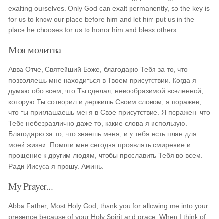
exalting ourselves. Only God can exalt permanently, so the key is
for us to know our place before him and let him put us in the
place he chooses for us to honor him and bless others.
Моя молитва
Авва Отче, Святейший Боже, благодарю Тебя за то, что
позволяешь мне находиться в Твоем присутствии. Когда я
думаю обо всем, что Ты сделал, невообразимой вселенной,
которую Ты сотворил и держишь Своим словом, я поражен,
что ты приглашаешь меня в Свое присутствие. Я поражен, что
Тебе небезразлично даже то, какие слова я использую.
Благодарю за то, что знаешь меня, и у тебя есть план для
моей жизни. Помоги мне сегодня проявлять смирение и
прощение к другим людям, чтобы прославить Тебя во всем.
Ради Иисуса я прошу. Аминь.
My Prayer...
Abba Father, Most Holy God, thank you for allowing me into your
presence because of your Holy Spirit and grace. When I think of