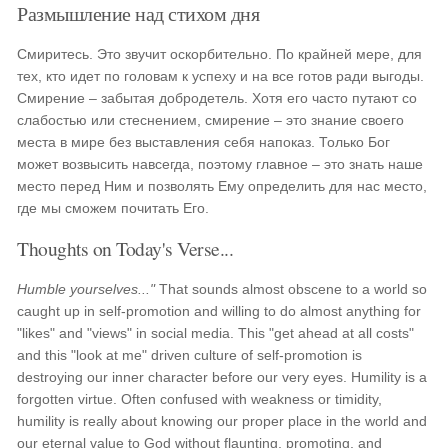
Размышление над стихом дня
Смиритесь. Это звучит оскорбительно. По крайней мере, для
тех, кто идет по головам к успеху и на все готов ради выгоды.
Смирение – забытая добродетель. Хотя его часто путают со
слабостью или стеснением, смирение – это знание своего
места в мире без выставления себя напоказ. Только Бог
может возвысить навсегда, поэтому главное – это знать наше
место перед Ним и позволять Ему определить для нас место,
где мы сможем почитать Его.
Thoughts on Today's Verse...
Humble yourselves..."
That sounds almost obscene to a world so
caught up in self-promotion and willing to do almost anything for
"likes" and "views" in social media. This "get ahead at all costs"
and this "look at me" driven culture of self-promotion is
destroying our inner character before our very eyes. Humility is a
forgotten virtue. Often confused with weakness or timidity,
humility is really about knowing our proper place in the world and
our eternal value to God without flaunting, promoting, and