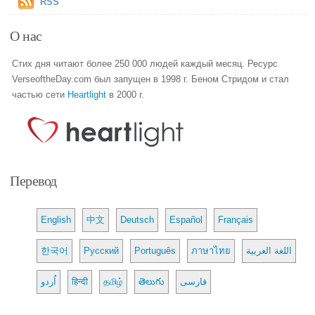
RSS
О нас
Стих дня читают более 250 000 людей каждый месяц. Ресурс
VerseoftheDay.com был запущен в 1998 г. Беном Стридом и стал
частью сети
Heartlight
в 2000 г.
Перевод
English
中文
Deutsch
Español
Français
한국어
Русский
Português
ภาษาไทย
اللغة العربية
اُردو
हिन्दी
தமிழ்
తెలుగు
فارسی