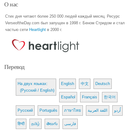
О нас
Стих дня читают более 250 000 людей каждый месяц. Ресурс
VerseoftheDay.com был запущен в 1998 г. Беном Стридом и стал
частью сети
Heartlight
в 2000 г.
Перевод
На двух языках:
English
中文
Deutsch
(Русский / English)
Español
Français
한국어
Русский
Português
ภาษาไทย
اللغة العربية
اُردو
हिन्दी
தமிழ்
తెలుగు
فارسی