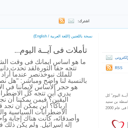
اشترك:
نسخة باللغتين (اللغة العربية / English)
تأملات فى آيــة اليوم...
لكترونى
ما هو اساس ايمانك فى وقت الش
تتجه حقا الثورةلقد تحدث داني
RSS
للملك نبوخذنصر عندما أراد
بالنسبة لنا واضح ومباشر: "هل نصد
هو حجر الأساس لإيماننا في ا
يدري أين تتجه كل الاضطر
ص يقرأ "آيــة اليوم" كل
اليقين؟ فيمن يمكننا أن نجد
هذا الموقع فى عام 1998 بواسطة بن ستيد
إرباكًا؟ أين يمكن أن تجد 
الاضطرابات السياسية والص
وأصدقائه، كانت هناك إجابة واح
إله إسرائيل. ولم يكن ذلك 