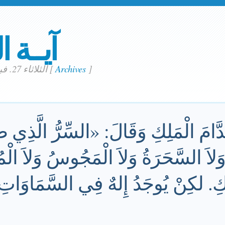
آيــة ا
]
Archives
[
الثلاثاء 27. فبراير 2024
َّامَ الْمَلِكِ وَقَالَ: «السِّرُّ الَّذِي طَلَ
 وَلاَ السَّحَرَةُ وَلاَ الْمَجُوسُ وَلاَ الْ
لْمَلِكِ. لكِنْ يُوجَدُ إِلهٌ فِي السَّمَاوَ