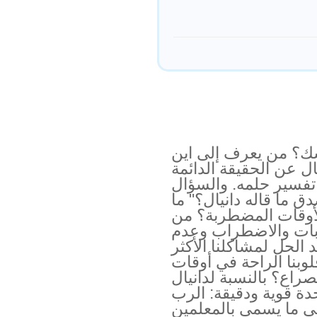
ك؟ من يعرف إلى اين
ال عن الحقيقة الدائمة
 تفسير حلمه. والسؤال
ق ما قاله دانيال؟" ما
لأوقات المضطربة؟ من
ابات والاضطراب وعدم
 الحل لمشاكلنا الأكثر
قلوبنا الراحة في أوقات
راع؟ بالنسبة لدانيال
دة قوية ودقيقة: الرب
في ما يسمى بالمعلمين