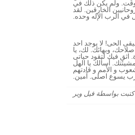
لوقت. ولم يكن ذلك في
حانيين الخارقين. لقد
ل في الرب الإله وحده.
قيقى الحى! لا يوجد احد
احك، وبهائك. لك، يا
. اثق فيك لتقود حياتى
مشيئتك. أسألك يا الهل
عوب و الأمم و قادتهم
رب يسوع اصلى. آمين.
م كتبت بواسطة فيل وير