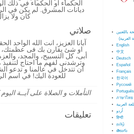
الحكماء أو الحكماء في ذلك ا
ديانات المشرق. لم يكن في الرو
كان ولا يزا
صلاتي
آبانا العزيز، انت الله الواحد الح
English
او شئ يقارن بك فى عظمتك، صل
中文
أبى، كل التسبيح، والمجد، والعزة
Deutsch
وترشدنى لفهم ما احتاج لتنفيذ 
Español
ان تتدخل في عالمنا و تدعو الش
Français
للعودة اليك! في اسم ال
한국어
Русский
Português
التأملات و الصلاة على آيــة اليو
ภาษาไทย
لغة العربية
اُردو
تعليقات
हिन्दी
தமிழ்
తెలుగు