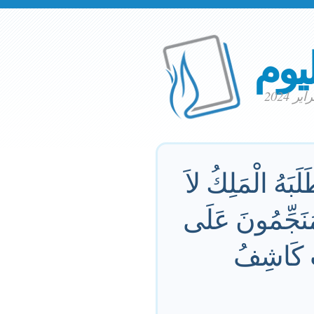
ليوم
بَهُ الْمَلِكُ لاَ
مُنَجِّمُونَ عَلَى
اتِ كَاشِفُ