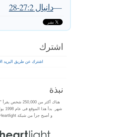
—
دانيال 27:2-28
اشترك
اشترك عن طريق البريد الإ
نبذة
هناك أكثر من 250,000 شخ
شهر. بدأ 
و أصبح جزأ من شبكة Heartlight فى عام 2000