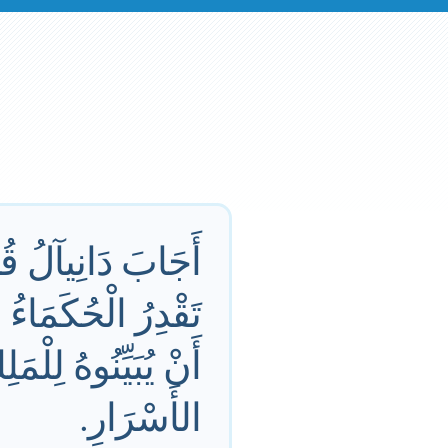
أَجَابَ دَانِيآلُ قُد
تَقْدِرُ الْحُكَمَاءُ
أَنْ يُبَيِّنُوهُ لِ
الأَسْرَارِ.