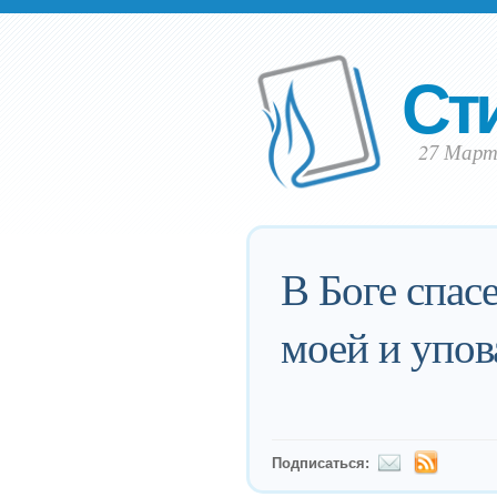
Ст
27 Март 
В Боге спас
моей и упов
Подписаться: