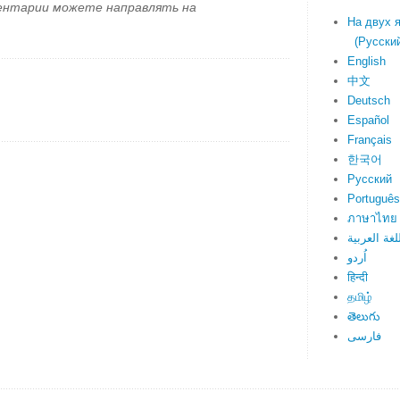
ментарии можете направлять на
На двух 
(Русский 
English
中文
Deutsch
Español
Français
한국어
Русский
Português
ภาษาไทย
لغة العربية
اُردو
हिन्दी
தமிழ்
తెలుగు
فارسی