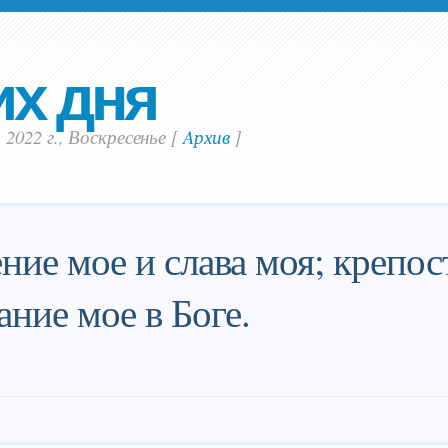
их дня
2022 г., Воскресенье
[
Aрхив
]
ение мое и слава моя; крепос
ание мое в Боге.