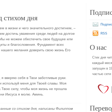
Подпис
 стихом дня
Подпис
ем в жизни и чего значительного достигнем, –
жем достичь уважения среди людей на долгое
RSS
 Мы не можем обеспечить свое будущее или
О нас
щиты и благословения. Фундамент всех
т нашего желания доверить свою жизнь Его
Стих дня чи
каждый меся
запущен в 19
частью сети
 я вверяю себя в Твои заботливые руки.
 используй меня для Твоей славы. Моя
а Твою силу, чтобы моя жизнь не прошла
ни Иисуса я молю. Аминь.
Перево
занные со стихом дня, написаны Филиппом