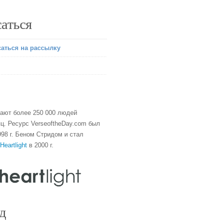
аться
аться на рассылку
тают более 250 000 людей
ц. Ресурс VerseoftheDay.com был
98 г. Беном Стридом и стал
Heartlight
в 2000 г.
д