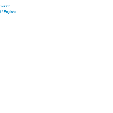
языках:
/ English)
ال