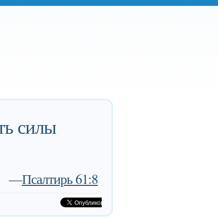
ть силы
—
Псалтирь 61:8