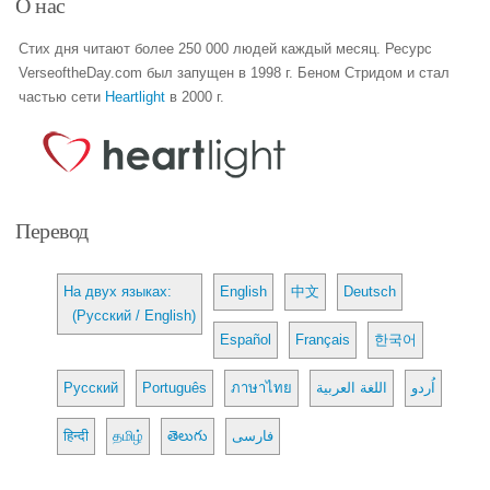
О нас
Стих дня читают более 250 000 людей каждый месяц. Ресурс
VerseoftheDay.com был запущен в 1998 г. Беном Стридом и стал
частью сети
Heartlight
в 2000 г.
Перевод
На двух языках:
English
中文
Deutsch
(Русский / English)
Español
Français
한국어
Русский
Português
ภาษาไทย
اللغة العربية
اُردو
हिन्दी
தமிழ்
తెలుగు
فارسی