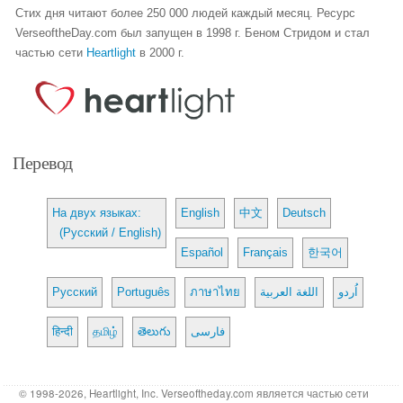
Стих дня читают более 250 000 людей каждый месяц. Ресурс
VerseoftheDay.com был запущен в 1998 г. Беном Стридом и стал
частью сети
Heartlight
в 2000 г.
Перевод
На двух языках:
English
中文
Deutsch
(Русский / English)
Español
Français
한국어
Русский
Português
ภาษาไทย
اللغة العربية
اُردو
हिन्दी
தமிழ்
తెలుగు
فارسی
© 1998-2026, Heartlight, Inc. Verseoftheday.com является частью сети