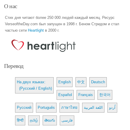
О нас
Стих дня читают более 250 000 людей каждый месяц. Ресурс
VerseoftheDay.com был запущен в 1998 г. Беном Стридом и стал
частью сети
Heartlight
в 2000 г.
Перевод
На двух языках:
English
中文
Deutsch
(Русский / English)
Español
Français
한국어
Русский
Português
ภาษาไทย
اللغة العربية
اُردو
हिन्दी
தமிழ்
తెలుగు
فارسی