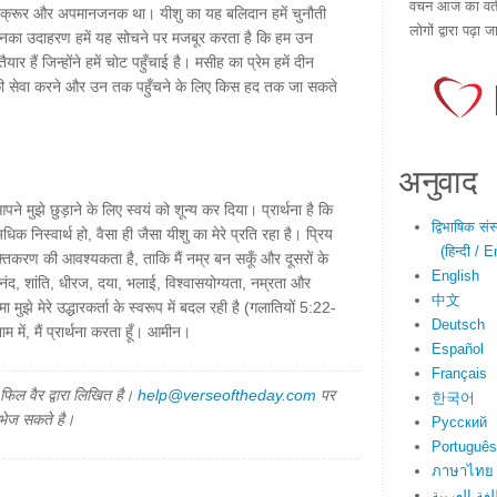
वचन आज का वर्तम
, क्रूर और अपमानजनक था। यीशु का यह बलिदान हमें चुनौती
लोगों द्वारा पढ़ा ज
ं। उनका उदाहरण हमें यह सोचने पर मजबूर करता है कि हम उन
ैयार हैं जिन्होंने हमें चोट पहुँचाई है। मसीह का प्रेम हमें दीन
 की सेवा करने और उन तक पहुँचने के लिए किस हद तक जा सकते
अनुवाद
पने मुझे छुड़ाने के लिए स्वयं को शून्य कर दिया। प्रार्थना है कि
द्विभाषिक सं
धिक निस्वार्थ हो, वैसा ही जैसा यीशु का मेरे प्रति रहा है। प्रिय
(हिन्दी / E
क्तिकरण की आवश्यकता है, ताकि मैं नम्र बन सकूँ और दूसरों के
English
आनंद, शांति, धीरज, दया, भलाई, विश्वासयोग्यता, नम्रता और
中文
मुझे मेरे उद्धारकर्ता के स्वरूप में बदल रही है (गलातियों 5:22-
Deutsch
 में, मैं प्रार्थना करता हूँ। आमीन।
Español
Français
िल वैर द्वारा लिखित है।
help@verseoftheday.com
पर
한국어
 भेज सकते है।
Русский
Português
ภาษาไทย
لغة العربية