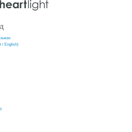
д
языках:
/ English)
ال