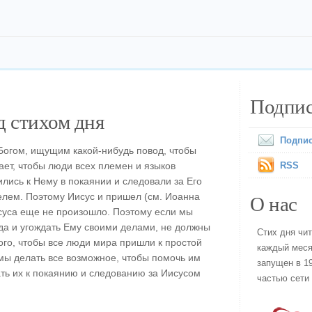
Подпис
 стихом дня
Подпис
Богом, ищущим какой-нибудь повод, чтобы
ает, чтобы люди всех племен и языков
RSS
лись к Нему в покаянии и следовали за Его
О нас
елем. Поэтому Иисус и пришел (см. Иоанна
суса еще не произошло. Поэтому если мы
да и угождать Ему своими делами, не должны
Стих дня чи
ого, чтобы все люди мира пришли к простой
каждый меся
мы делать все возможное, чтобы помочь им
запущен в 19
ать их к покаянию и следованию за Иисусом
частью сети