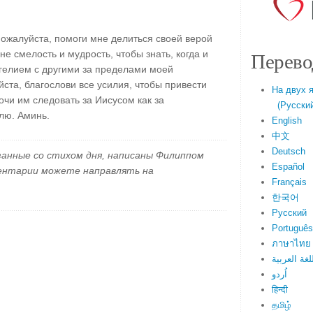
ожалуйста, помоги мне делиться своей верой
Перево
не смелость и мудрость, чтобы знать, когда и
нгелием с другими за пределами моей
ста, благослови все усилия, чтобы привести
На двух 
чи им следовать за Иисусом как за
(Русский 
лю. Аминь.
English
中文
Deutsch
занные со стихом дня, написаны Филиппом
Español
ментарии можете направлять на
Français
한국어
Русский
Português
ภาษาไทย
لغة العربية
اُردو
हिन्दी
தமிழ்