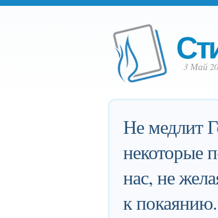
Ст
3 Май 20
Не медлит Г
некоторые п
нас, не жел
к покаянию.