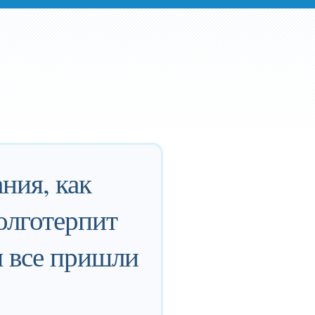
ния, как
олготерпит
ы все пришли