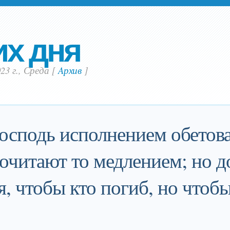
их дня
23 г., Среда
[
Aрхив
]
осподь исполнением обетова
очитают то медлением; но д
ая, чтобы кто погиб, но чтоб