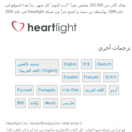
هناك أكثر من 250,000 شخص يقرأ "آيــة اليوم" كل شهر. بدأ هذا الموقع فى
عام 1998 بواسطة بن ستيد و أصبح جزأ من شبكة Heartlight فى عام 2000
ترجمات أخري
Deutsch
中文
English
نسخة باللغتين:
(اللغة العربية / English)
Español
Français
한국어
اُردو
اللغة العربية
ภาษาไทย
Português
Русский
فارسی
తెలుగు
தமிழ்
हिन्दी
© 1998-2026 Heartlight, Inc. Verseoftheday.com
هو جزأ من شبكة ضوء القلب. كل الأيات الأنجليزية مأخوذة من (ما لم يذكر خلاف ذلك)