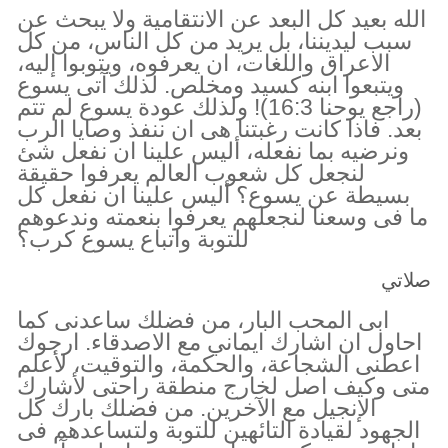
الله بعيد كل البعد عن الانتقامية ولا يبحث عن
سبب ليديننا، بل يريد من كل الناس، من كل
الاعراق واللغات، ان يعرفوه، ويتوبوا إليه،
ويتبعوا ابنه كسيد ومخلص. لذلك آتى يسوع
(راجع يوحنا 16:3)! ولذلك عودة يسوع لم تتم
بعد. فاذا كانت رغبتنا هى ان ننفذ وصايا الرب
ونرضيه بما نفعله، أليس علينا ان نفعل شئ
لنجعل كل شعوب العالم يعرفوا حقيقة
بسيطة عن يسوع؟ أليس علينا ان نفعل كل
ما فى وسعنا لنجعلهم يعرفوا بنعمته وندعوهم
للتوبة واتباع يسوع كرب؟
صلاتي
ابى المحب البار، من فضلك ساعدنى كما
احاول ان اشارك ايماني مع الاصدقاء. ارجوك
اعطنى الشجاعة، والحكمة، والتوقيت، لأعلم
متى وكيف اصل لخارج منطقة راحتى لأشارك
الإنجيل مع الآخرين. من فضلك بارك كل
الجهود لقيادة التائهين للتوبة ولتساعدهم فى