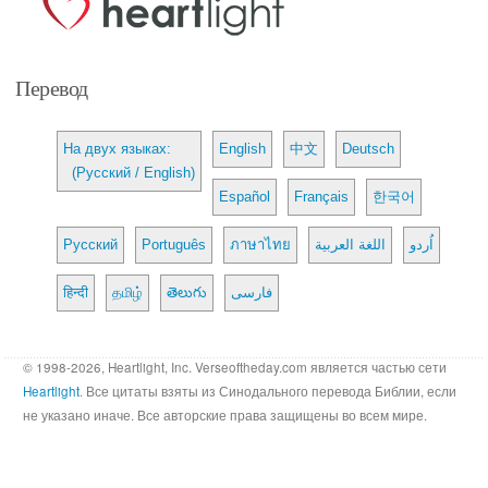
Перевод
На двух языках:
English
中文
Deutsch
(Русский / English)
Español
Français
한국어
Русский
Português
ภาษาไทย
اللغة العربية
اُردو
हिन्दी
தமிழ்
తెలుగు
فارسی
© 1998-2026, Heartlight, Inc. Verseoftheday.com является частью сети
Heartlight
. Все цитаты взяты из Синодального перевода Библии, если
не указано иначе. Все авторские права защищены во всем мире.